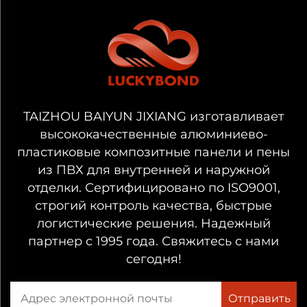
панелей, располагая современным
производственным комплексом площадью
16 000 квадратных метров и офисным
зданием площадью 2 400 квадратных метров.
Наша сертификация ISO9001 гарантирует
строгий контроль качества, эффективную
TAIZHOU BAIYUN JIXIANG изготавливает
высококачественные алюминиево-
логистику, оперативную коммуникацию и
пластиковые композитные панели и пены
долгосрочную стабильность каждого заказа.
из ПВХ для внутренней и наружной
Алюминиевая композитная панель является
отделки. Сертифицировано по ISO9001,
одним из наших основных продуктов,
строгий контроль качества, быстрые
разработанных для обеспечения
логистические решения. Надежный
партнер с 1995 года. Свяжитесь с нами
выдающейся долговечности, превосходной
сегодня!
плоскостности и гибкости в дизайне. Будучи
лёгким, но прочным облицовочным