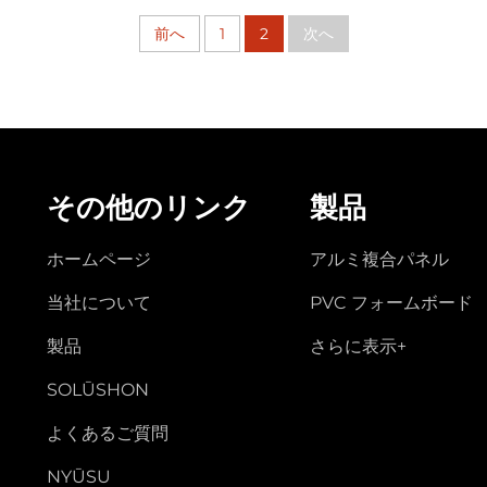
前へ
1
2
次へ
その他のリンク
製品
ホームページ
アルミ複合パネル
当社について
PVC フォームボード
製品
さらに表示+
SOLŪSHON
よくあるご質問
NYŪSU