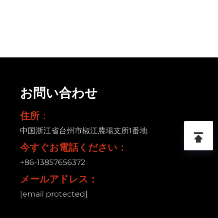
お問い合わせ
住所：
中国浙江省台州市椒江農場支所1番地
今すぐお電話ください：
+86-13857656372
メールアドレス：
[email protected]