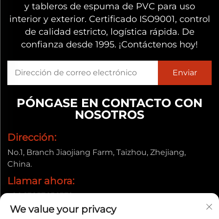
y tableros de espuma de PVC para uso
interior y exterior. Certificado ISO9001, control
de calidad estricto, logística rápida. De
confianza desde 1995. ¡Contáctenos hoy!
PÓNGASE EN CONTACTO CON
NOSOTROS
Dirección:
No.1, Branch Jiaojiang Farm, Taizhou, Zhejiang,
China.
Llamar ahora:
+86-13857656372
We value your privacy
Correo electrónico: