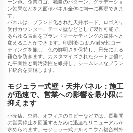
ーン色、企業ロゴ、独自のパターン、グラデーショ
ン効果などを大面積パネル全体に均一に再現できま
す。
パネルは、ブランド化された天井ボード、ロゴ入り
受付カウンター、テーマ壁などとして製作可能で、
あらゆる表面をブランドマーケティングの媒体へと
変えることができます。印刷後にはUV耐光性コー
ティングを施し、色の鮮明さを保持し、日光による
褪色を防ぎます。カスタマイズされたシートは優れ
た平面性と耐汚染性を維持し、シームレスなブラン
ド統合を実現します。
モジュラー式壁・天井パネル：施工
が迅速で、営業への影響を最小限に
抑えます
小売店、空港、オフィスのロビーなどでは、長期間
の営業停止を回避するために迅速なリニューアルが
求められます。モジュラー式アルミニウム複合材外