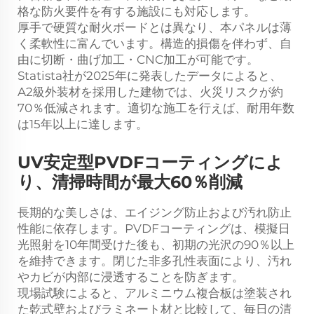
格な防火要件を有する施設にも対応します。
厚手で硬質な耐火ボードとは異なり、本パネルは薄
く柔軟性に富んでいます。構造的損傷を伴わず、自
由に切断・曲げ加工・CNC加工が可能です。
Statista社が2025年に発表したデータによると、
A2級外装材を採用した建物では、火災リスクが約
70％低減されます。適切な施工を行えば、耐用年数
は15年以上に達します。
UV安定型PVDFコーティングによ
り、清掃時間が最大60％削減
長期的な美しさは、エイジング防止および汚れ防止
性能に依存します。PVDFコーティングは、模擬日
光照射を10年間受けた後も、初期の光沢の90％以上
を維持できます。閉じた非多孔性表面により、汚れ
やカビが内部に浸透することを防ぎます。
現場試験によると、アルミニウム複合板は塗装され
た乾式壁およびラミネート材と比較して、毎日の清