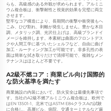
らも、高級感のある外観が求められます。アルミニ
ウム複合板は、衝撃耐性と視覚的効果を完璧に両立
させます。
堅牢なコア構造により、長期間の衝撃や衝突後もへ
こみ、ひび割れ、剥離が発生しません。豊かな木目
調、メタリック調、光沢仕上げは、高級ブランドイ
メージを維持します。本素材は曲面のフロントデス
クや人間工学に基づいたシェルフなど、自由に曲げ
加工・ルーティング加工が可能です。非多孔性の表
面は簡単な拭き取りだけで清掃可能で、複雑なメン
テナンスはほとんど不要です。
A2級不燃コア：商業ビル向け国際的
な防火基準を満たす
商業施設の内装において、防火安全は最優先事項で
す。当社のA2級不燃アルミニウム複合板は、欧州で
はEN 13501-1、北米ではASTM E84クラスAの試験
に合格し、高層ビル、病院、交通ターミナルなど厳