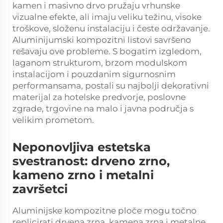
kamen i masivno drvo pružaju vrhunske
vizualne efekte, ali imaju veliku težinu, visoke
troškove, složenu instalaciju i česte održavanje.
Aluminijumski kompozitni listovi savršeno
rešavaju ove probleme. S bogatim izgledom,
laganom strukturom, brzom modulskom
instalacijom i pouzdanim sigurnosnim
performansama, postali su najbolji dekorativni
materijal za hotelske predvorje, poslovne
zgrade, trgovine na malo i javna područja s
velikim prometom.
Neponovljiva estetska
svestranost: drveno zrno,
kameno zrno i metalni
završetci
Aluminijske kompozitne ploče mogu točno
replicirati drvena zrna, kamena zrna i metalne