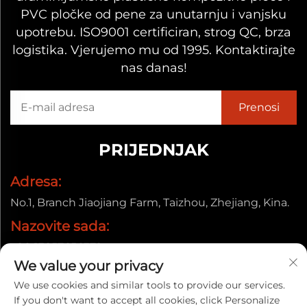
PVC pločke od pene za unutarnju i vanjsku
upotrebu. ISO9001 certificiran, strog QC, brza
logistika. Vjerujemo mu od 1995. Kontaktirajte
nas danas!
PRIJEDNJAK
Adresa:
No.1, Branch Jiaojiang Farm, Taizhou, Zhejiang, Kina.
Nazovite sada:
+86-13857656372
We value your privacy
E-pošta:
We use cookies and similar tools to provide our services.
[email protected]
If you don't want to accept all cookies, click Personalize