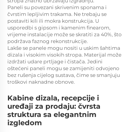
stropa znatno ubrzavaju izgradnju.
Paneli su povezani skrivenim sponama i
čvrstim lepljivim trakama. Ne trebaju se
postaviti kili ili mokra konstrukcija. U
usporedbi s gipsom i kamenim finearom,
vrijeme instalacije može se skratiti za 40%, što
podržava faznog rekonstrukcije.
Lakše se panele mogu nositi u uskim šahtima
dizala i visokim visokih stropa. Materijal može
izdržati udare prtljage i čistača. Jedini
oštećeni paneli mogu se zamijeniti odvojeno
bez rušenja cijelog sustava, čime se smanjuju
troškovi naknadne obnove.
Kabine dizala, recepcije i
uređaji za prodaju: čvrsta
struktura sa elegantnim
izgledom