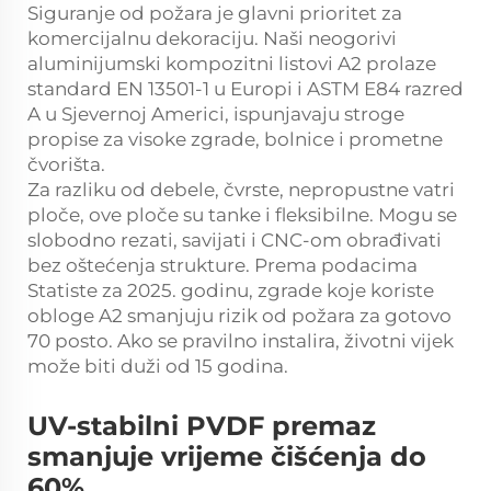
Siguranje od požara je glavni prioritet za
komercijalnu dekoraciju. Naši neogorivi
aluminijumski kompozitni listovi A2 prolaze
standard EN 13501-1 u Europi i ASTM E84 razred
A u Sjevernoj Americi, ispunjavaju stroge
propise za visoke zgrade, bolnice i prometne
čvorišta.
Za razliku od debele, čvrste, nepropustne vatri
ploče, ove ploče su tanke i fleksibilne. Mogu se
slobodno rezati, savijati i CNC-om obrađivati
bez oštećenja strukture. Prema podacima
Statiste za 2025. godinu, zgrade koje koriste
obloge A2 smanjuju rizik od požara za gotovo
70 posto. Ako se pravilno instalira, životni vijek
može biti duži od 15 godina.
UV-stabilni PVDF premaz
smanjuje vrijeme čišćenja do
60%