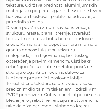
teksture. Održava prednosti aluminijumskih
materijala u pogledu lagane i fleksibilne težine
bez visokih troškova i problema održavanja
prirodnih sirovina.
Drvena površa sa zrnom savršeno vraćaju
strukturu hrasta, oraha i trešnje, stvarajući
toplu atmosferu za butik hotele i poslovne
urede. Kamena zrna poput Carrara mramora i
granita donose luksuznu teksturu
maloprodajnim trgovinama, bez teškog
opterećenja pravim kamenom. Čisti bakr,
nehrđajući čelik i zlatne metalne površine
stvaraju elegantne moderne stilove za
izložbene prostorije i poslovne lobije.
Te realistične teksture se proizvode visoko
preciznim digitalnim tiskanjem i izdržljivim
PVDF premazom. Gotovi paneli otporni su na
bledanje, ogrebotine i eroziju na otvorenom,
tako da dizajneri mogu slobodno kreirati