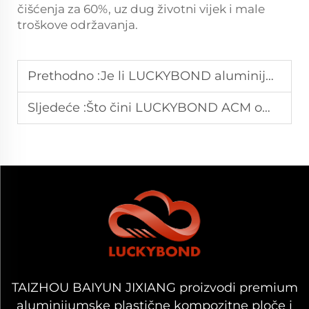
čišćenja za 60%, uz dug životni vijek i male
troškove održavanja.
Prethodno :
Je li LUCKYBOND aluminijumski kompozitni list lagan, ali ipak izuzetno čvrst?
Sljedeće :
Što čini LUCKYBOND ACM omiljenim materijalom za komercijalne fasade?
TAIZHOU BAIYUN JIXIANG proizvodi premium
aluminijumske plastične kompozitne ploče i