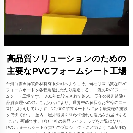
高品質ソリューションのための
主要なPVCフォームシート工場
台州白雲吉祥装飾材料有限公司へようこそ。当社は高品質なPVC
フォームボードを各種用途にわたり製造する、一流のPVCフォー
ムシート工場です。1988年に設立されて以来、長年の製造経験と
品質管理への強いこだわりにより、世界中の多様なお客様のニー
ズにお応えしています。20,000平方メートルに及ぶ最先端の施設
を備えており、屋内・屋外環境を問わず優れた製品をお届けする
ことが可能です。ぜひ当社の製品ラインナップをご覧になり、
PVCフォームシートが貴社のプロジェクトにどのように革新的な