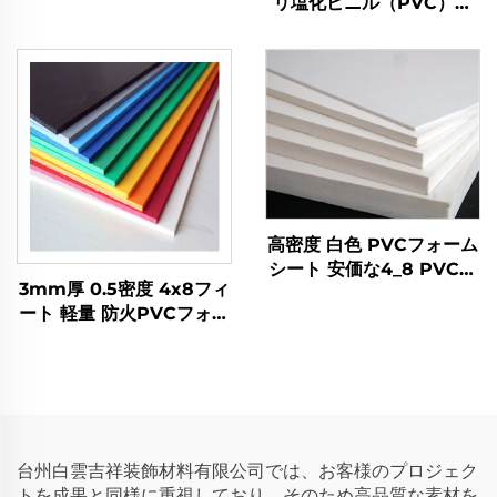
リ塩化ビニル（PVC）フ
ムボード
ォームボード - カスタムサ
イズと厚さ
高密度 白色 PVCフォーム
シート 安価な4_8 PVCフ
3mm厚 0.5密度 4x8フィ
ォームボード
ート 軽量 防火PVCフォー
ムボード 広告用
台州白雲吉祥装飾材料有限公司では、お客様のプロジェク
トを成果と同様に重視しており、そのため高品質な素材を