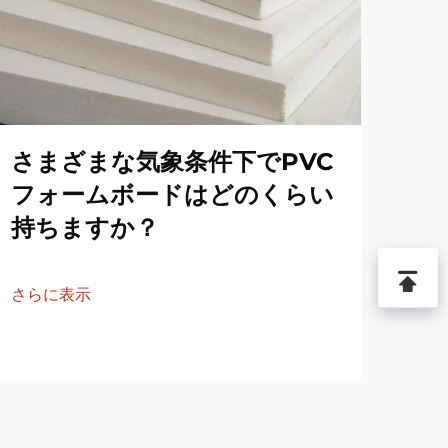
L
さまざまな気象条件下でPVC
シ
フォームボードはどのくらい
全
持ちますか？
VO
にな
さらに表示
ムシ
さら
安全
ょう
くだ