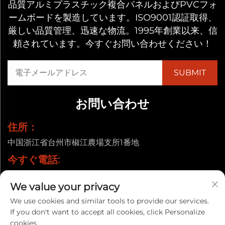
品質アルミプラスチック複合パネルおよびPVCフォ
ームボードを製造しています。ISO9001認証取得、
厳しい品質管理、迅速な物流。1995年創業以来、信
頼されています。今すぐお問い合わせください！
お問い合わせ
住所：
中国浙江省台州市椒江農場支所1番地
今すぐ電話:
+86-13857656372
We value your privacy
メールアドレス:
We use cookies and similar tools to provide our services.
[email protected]
If you don't want to accept all cookies, click Personalize
cookies.