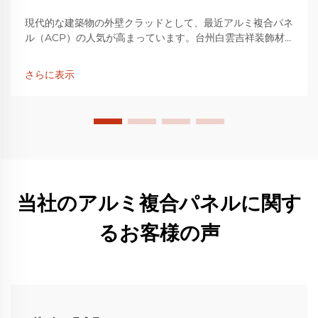
現代的な建築物の外壁クラッドとして、最近アルミ複合パネ
ル（ACP）の人気が高まっています。台州白雲吉祥装飾材
料有限公司が展開するブランド「LUCKYBOND」は、高品
質なACPの信頼できるサプライヤーとして知られていま
さらに表示
す。外装用...
当社のアルミ複合パネルに関す
るお客様の声