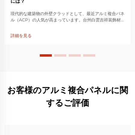
には？
現代的な建築物の外壁クラッドとして、最近アルミ複合パネ
ル（ACP）の人気が高まっています。台州白雲吉祥装飾材
料有限公司が展開するブランド「LUCKYBOND」は、高品
質なACPの信頼できるサプライヤーとして知られていま
詳細を見る
す。外装用...
お客様のアルミ複合パネルに関
するご評価