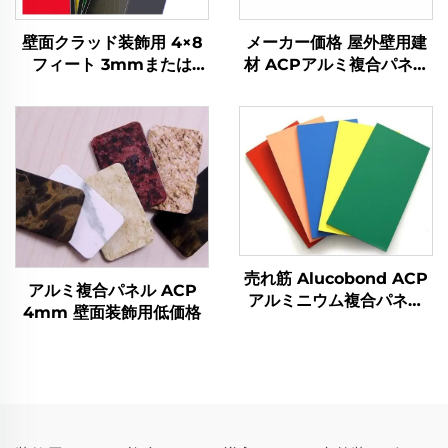
壁面クラッド装飾用 4×8
メーカー価格 屋外壁用建
フィート 3mmまたは
材 ACPアルミ複合パネル
4mm ACPアルミ複合パ
アルコボンド
ネル
売れ筋 Alucobond ACP
アルミ複合パネル ACP
アルミニウム複合パネル
4mm 壁面装飾用低価格
価格