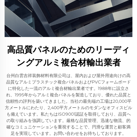
高品質パネルのためのリーディ
ングアルミ複合材輸出業者
台州白雲吉祥装飾材料有限公司は、屋内および屋外用途向けの高
品質なアルミプラスチック複合パネルおよびPVCフォームボード
に特化した一流のアルミ複合材輸出業者です。1988年に設立さ
れ、1995年からアルミ複合パネルを製造しており、優れた品質と
信頼性の評判を築いてきました。当社の最先端の工場は20,000平
方メートルにわたり、2,400平方メートルのモダンなオフィスビル
も備えています。私たちはISO9001認証を取得しており、品質へ
の取り組みを強調しています。厳格な品質管理、迅速な物流、的
確なコミュニケーションを重視することで、円滑な運営と顧客満
足を実現しています。お問い合わせをお待ちしております。