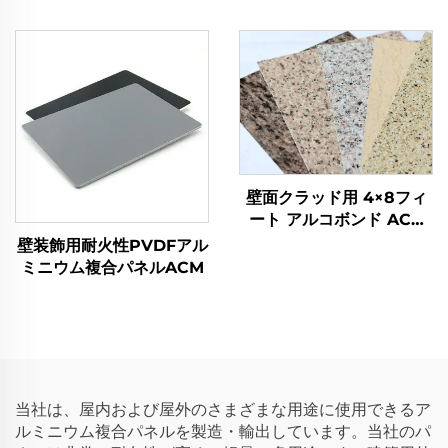
4mm
アルコボンド
壁面クラッド用 4×8フィ
ート アルコボンド ACP
アルミ複合パネル カラフ
壁装飾用耐火性PVDFアル
ル 屋外建築用 キッチン用
ミニウム複合パネルACM
ACP
当社は、屋内および屋外のさまざまな用途に使用できるア
ルミニウム複合パネルを製造・輸出しています。当社のパ