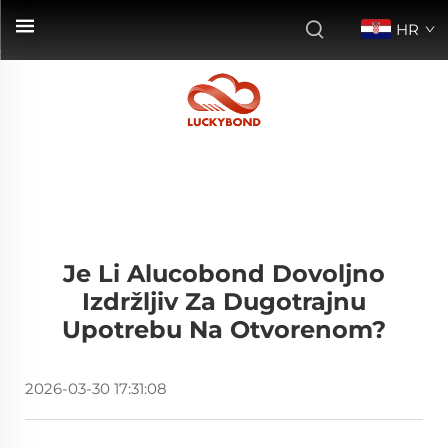
HR
Je Li Alucobond Dovoljno
Izdržljiv Za Dugotrajnu
Upotrebu Na Otvorenom?
2026-03-30 17:31:08