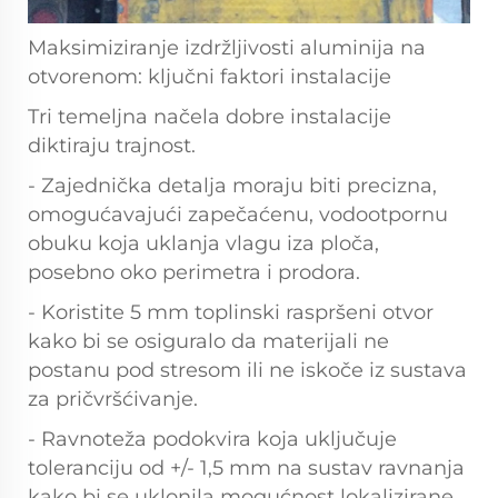
Maksimiziranje izdržljivosti aluminija na
otvorenom: ključni faktori instalacije
Tri temeljna načela dobre instalacije
diktiraju trajnost.
- Zajednička detalja moraju biti precizna,
omogućavajući zapečaćenu, vodootpornu
obuku koja uklanja vlagu iza ploča,
posebno oko perimetra i prodora.
- Koristite 5 mm toplinski raspršeni otvor
kako bi se osiguralo da materijali ne
postanu pod stresom ili ne iskoče iz sustava
za pričvršćivanje.
- Ravnoteža podokvira koja uključuje
toleranciju od +/- 1,5 mm na sustav ravnanja
kako bi se uklonila mogućnost lokalizirane