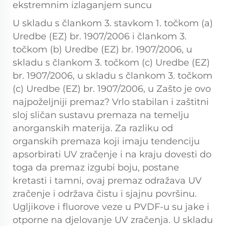
ekstremnim izlaganjem suncu
U skladu s člankom 3. stavkom 1. točkom (a)
Uredbe (EZ) br. 1907/2006 i člankom 3.
točkom (b) Uredbe (EZ) br. 1907/2006, u
skladu s člankom 3. točkom (c) Uredbe (EZ)
br. 1907/2006, u skladu s člankom 3. točkom
(c) Uredbe (EZ) br. 1907/2006, u Zašto je ovo
najpoželjniji premaz? Vrlo stabilan i zaštitni
sloj sličan sustavu premaza na temelju
anorganskih materija. Za razliku od
organskih premaza koji imaju tendenciju
apsorbirati UV zračenje i na kraju dovesti do
toga da premaz izgubi boju, postane
kretasti i tamni, ovaj premaz odražava UV
zračenje i održava čistu i sjajnu površinu.
Ugljikove i fluorove veze u PVDF-u su jake i
otporne na djelovanje UV zračenja. U skladu