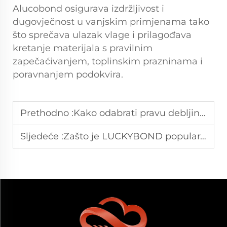
Alucobond osigurava izdržljivost i
dugovječnost u vanjskim primjenama tako
što sprečava ulazak vlage i prilagođava
kretanje materijala s pravilnim
zapečaćivanjem, toplinskim prazninama i
poravnanjem podokvira.
Prethodno :
Kako odabrati pravu debljinu LUCKYBOND PVC ploče za svoj projekt?
Sljedeće :
Zašto je LUCKYBOND popularan izbor za renoviranje fasada?