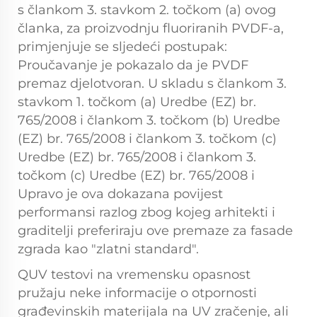
s člankom 3. stavkom 2. točkom (a) ovog
članka, za proizvodnju fluoriranih PVDF-a,
primjenjuje se sljedeći postupak:
Proučavanje je pokazalo da je PVDF
premaz djelotvoran. U skladu s člankom 3.
stavkom 1. točkom (a) Uredbe (EZ) br.
765/2008 i člankom 3. točkom (b) Uredbe
(EZ) br. 765/2008 i člankom 3. točkom (c)
Uredbe (EZ) br. 765/2008 i člankom 3.
točkom (c) Uredbe (EZ) br. 765/2008 i
Upravo je ova dokazana povijest
performansi razlog zbog kojeg arhitekti i
graditelji preferiraju ove premaze za fasade
zgrada kao "zlatni standard".
QUV testovi na vremensku opasnost
pružaju neke informacije o otpornosti
građevinskih materijala na UV zračenje, ali