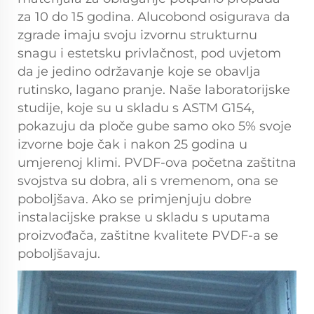
za 10 do 15 godina. Alucobond osigurava da
zgrade imaju svoju izvornu strukturnu
snagu i estetsku privlačnost, pod uvjetom
da je jedino održavanje koje se obavlja
rutinsko, lagano pranje. Naše laboratorijske
studije, koje su u skladu s ASTM G154,
pokazuju da ploče gube samo oko 5% svoje
izvorne boje čak i nakon 25 godina u
umjerenoj klimi. PVDF-ova početna zaštitna
svojstva su dobra, ali s vremenom, ona se
poboljšava. Ako se primjenjuju dobre
instalacijske prakse u skladu s uputama
proizvođača, zaštitne kvalitete PVDF-a se
poboljšavaju.