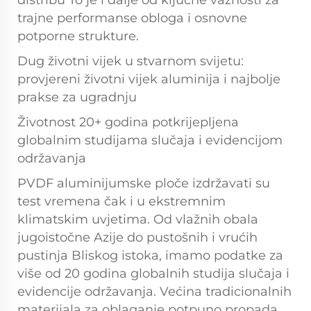
distribu To je i dalje od ključne važnosti za
trajne performanse obloga i osnovne
potporne strukture.
Dug životni vijek u stvarnom svijetu:
provjereni životni vijek aluminija i najbolje
prakse za ugradnju
Životnost 20+ godina potkrijepljena
globalnim studijama slučaja i evidencijom
održavanja
PVDF aluminijumske ploče izdržavati su
test vremena čak i u ekstremnim
klimatskim uvjetima. Od vlažnih obala
jugoistočne Azije do pustošnih i vrućih
pustinja Bliskog istoka, imamo podatke za
više od 20 godina globalnih studija slučaja i
evidencije održavanja. Većina tradicionalnih
materijala za oblaganje potpuno propada