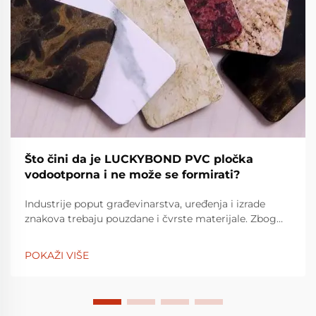
Što čini da je LUCKYBOND PVC pločka
vodootporna i ne može se formirati?
Industrije poput građevinarstva, uređenja i izrade
znakova trebaju pouzdane i čvrste materijale. Zbog
svoje svestranosti, PVC plamena su široko korišten
materijal. LuckyBond PVC pločka je izgradila
POKAŽI VIŠE
reputaciju za sebe da b...