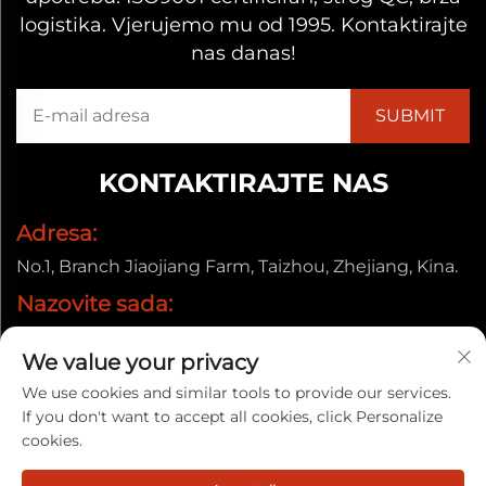
logistika. Vjerujemo mu od 1995. Kontaktirajte
nas danas!
KONTAKTIRAJTE NAS
Adresa:
No.1, Branch Jiaojiang Farm, Taizhou, Zhejiang, Kina.
Nazovite sada:
+86-13857656372
We value your privacy
E-pošta:
We use cookies and similar tools to provide our services.
[email protected]
If you don't want to accept all cookies, click Personalize
cookies.
Autorska prava © 2025. Taizhou Baiyun Jixiang Decorative