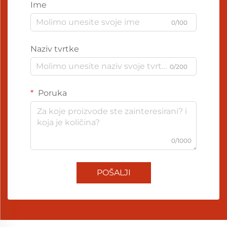
Ime
0/100
Naziv tvrtke
0/200
Poruka
0/1000
POŠALJI