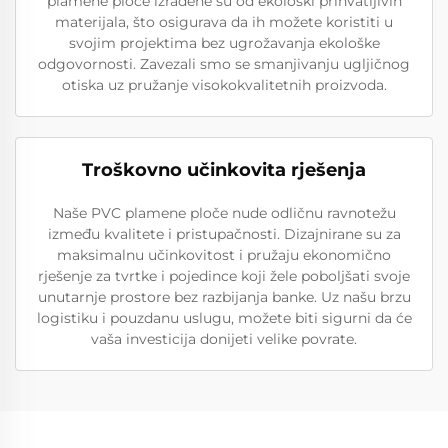
plamene ploče izrađene su od ekološki prihvatljivih
materijala, što osigurava da ih možete koristiti u
svojim projektima bez ugrožavanja ekološke
odgovornosti. Zavezali smo se smanjivanju ugljičnog
otiska uz pružanje visokokvalitetnih proizvoda.
Troškovno učinkovita rješenja
Naše PVC plamene ploče nude odličnu ravnotežu
između kvalitete i pristupačnosti. Dizajnirane su za
maksimalnu učinkovitost i pružaju ekonomično
rješenje za tvrtke i pojedince koji žele poboljšati svoje
unutarnje prostore bez razbijanja banke. Uz našu brzu
logistiku i pouzdanu uslugu, možete biti sigurni da će
vaša investicija donijeti velike povrate.