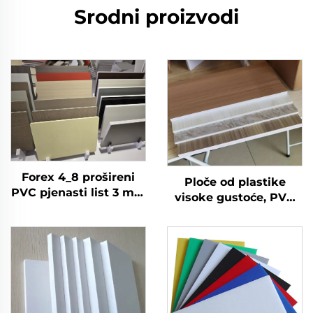
Srodni proizvodi
Forex 4_8 prošireni
Ploče od plastike
PVC pjenasti list 3 mm
visoke gustoće, PVC
4 mm 5 mm 6 mm 9
Forex ploča, PVC
mm, plastični list, PVC
pjenasta ploča za
pjenasta ploča
kuhinjske ormariće