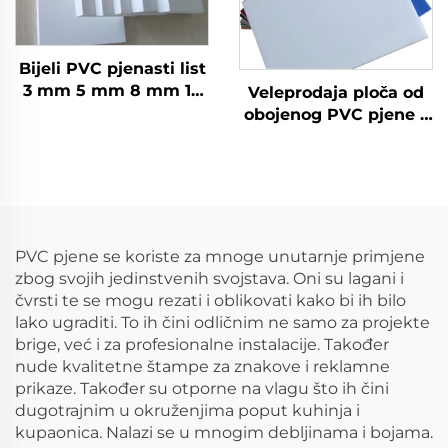
Bijeli PVC pjenasti list
3 mm 5 mm 8 mm 10
Veleprodaja ploča od
mm, Forex PVC
obojenog PVC pjene s
pjenasta ploča
matiranim površinama
- prilagođene veličine i
debljine
PVC pjene se koriste za mnoge unutarnje primjene
zbog svojih jedinstvenih svojstava. Oni su lagani i
čvrsti te se mogu rezati i oblikovati kako bi ih bilo
lako ugraditi. To ih čini odličnim ne samo za projekte
brige, već i za profesionalne instalacije. Također
nude kvalitetne štampe za znakove i reklamne
prikaze. Također su otporne na vlagu što ih čini
dugotrajnim u okruženjima poput kuhinja i
kupaonica. Nalazi se u mnogim debljinama i bojama.