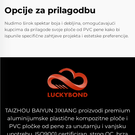
Opcije za prilagodbu
Nudimo širok spektar boja i debljina, omogućavajući
kupcima da prilagode svoje ploče od PVC pene kako bi
ispunile specifične zahtjeve projekta i estetske preferencije.
TAIZHOU BAIYUN JIXIANG proizvodi premium
aluminijumske plastične kompozitne ploče i
PVC pločke od pene za unutarnju i vanjsku
upotrebu. ISO9001 certificiran, strog QC, brza