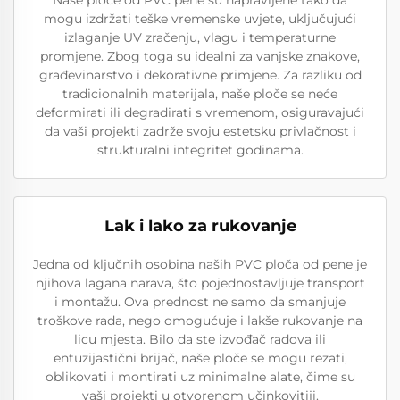
mogu izdržati teške vremenske uvjete, uključujući
izlaganje UV zračenju, vlagu i temperaturne
promjene. Zbog toga su idealni za vanjske znakove,
građevinarstvo i dekorativne primjene. Za razliku od
tradicionalnih materijala, naše ploče se neće
deformirati ili degradirati s vremenom, osiguravajući
da vaši projekti zadrže svoju estetsku privlačnost i
strukturalni integritet godinama.
Lak i lako za rukovanje
Jedna od ključnih osobina naših PVC ploča od pene je
njihova lagana narava, što pojednostavljuje transport
i montažu. Ova prednost ne samo da smanjuje
troškove rada, nego omogućuje i lakše rukovanje na
licu mjesta. Bilo da ste izvođač radova ili
entuzijastični brijač, naše ploče se mogu rezati,
oblikovati i montirati uz minimalne alate, čime su
vaši projekti u otvorenom učinkovitiji.