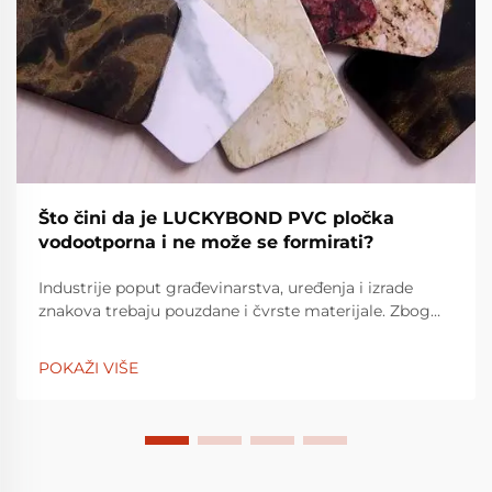
Što čini da je LUCKYBOND PVC pločka
vodootporna i ne može se formirati?
Industrije poput građevinarstva, uređenja i izrade
znakova trebaju pouzdane i čvrste materijale. Zbog
svoje svestranosti, PVC plamena su široko korišten
materijal. LuckyBond PVC pločka je izgradila
POKAŽI VIŠE
reputaciju za sebe da b...