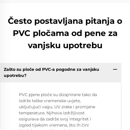
Često postavljana pitanja o
PVC pločama od pene za
vanjsku upotrebu
Zašto su ploče od PVC-a pogodne za vanjsku
upotrebu?
PVC pjene ploče su dizajnirane tako da
izdrže teške vremenske uvjete,
uključujući vagu, UV zrake i promjene
temperature. Njihova izdržljivost
osigurava da zadrže svoj integritet i
izgled tijekom vremena, što ih čini