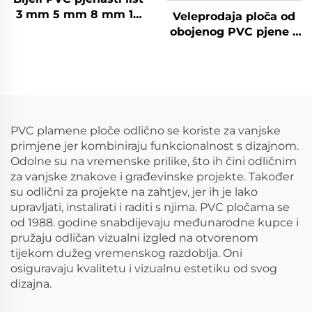
3 mm 5 mm 8 mm 10
Veleprodaja ploča od
mm, Forex PVC
obojenog PVC pjene s
pjenasta ploča
matiranim površinama
- prilagođene veličine i
debljine
PVC plamene ploče odlično se koriste za vanjske
primjene jer kombiniraju funkcionalnost s dizajnom.
Odolne su na vremenske prilike, što ih čini odličnim
za vanjske znakove i građevinske projekte. Također
su odlični za projekte na zahtjev, jer ih je lako
upravljati, instalirati i raditi s njima. PVC pločama se
od 1988. godine snabdijevaju međunarodne kupce i
pružaju odličan vizualni izgled na otvorenom
tijekom dužeg vremenskog razdoblja. Oni
osiguravaju kvalitetu i vizualnu estetiku od svog
dizajna.