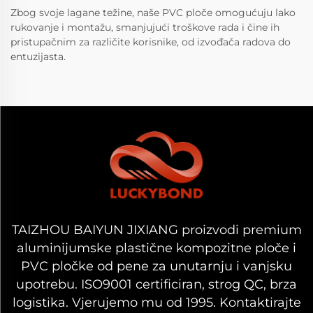
Zbog svoje lagane težine, naše PVC ploče omogućuju lako
rukovanje i montažu, smanjujući troškove rada i čine ih
pristupačnim za različite korisnike, od izvođača radova do
entuzijasta.
TAIZHOU BAIYUN JIXIANG proizvodi premium
aluminijumske plastične kompozitne ploče i
PVC pločke od pene za unutarnju i vanjsku
upotrebu. ISO9001 certificiran, strog QC, brza
logistika. Vjerujemo mu od 1995. Kontaktirajte