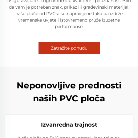
osiguravajući strogu kontrolu kvalitete i pouzdanost. Bilo
da vam je potreban znak, prikaz ili građevinski materijal,
naše ploče od PVC-a su napravljene tako da izdrže
vremenske uvjete i istovremeno pruže izuzetne
performanse.
Zatražite ponudu
Neponovljive prednosti
naših PVC ploča
Izvanredna trajnost
Naše ploče od PVC pene su napravljene tako da