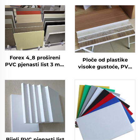
Forex 4_8 prošireni
Ploče od plastike
PVC pjenasti list 3 mm
visoke gustoće, PVC
4 mm 5 mm 6 mm 9
Forex ploča, PVC
mm, plastični list, PVC
pjenasta ploča za
pjenasta ploča
kuhinjske ormariće
Bijeli PVC pjenasti list