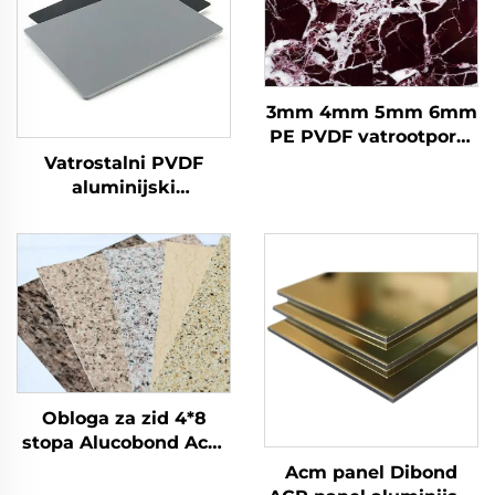
3mm 4mm 5mm 6mm
PE PVDF vatrootporni
aluminijumski
Vatrostalni PVDF
kompozitni panel
aluminijski
Alucobond za fasade
kompozitni panel ACM
tradicionalni Acm Acp
za oblaganje i
list s PVDF prevlakom
dekoraciju zidova
vanjski
Obloga za zid 4*8
stopa Alucobond Acm
aluminijske
Acm panel Dibond
kompozitne ploče