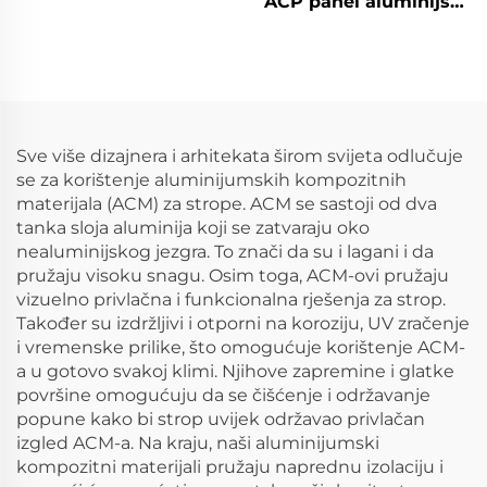
ACP panel aluminijski
raznobojne za vanjsku
kompozitni panel
gradnju, kuhinjski ACP
Sve više dizajnera i arhitekata širom svijeta odlučuje
se za korištenje aluminijumskih kompozitnih
materijala (ACM) za strope. ACM se sastoji od dva
tanka sloja aluminija koji se zatvaraju oko
nealuminijskog jezgra. To znači da su i lagani i da
pružaju visoku snagu. Osim toga, ACM-ovi pružaju
vizuelno privlačna i funkcionalna rješenja za strop.
Također su izdržljivi i otporni na koroziju, UV zračenje
i vremenske prilike, što omogućuje korištenje ACM-
a u gotovo svakoj klimi. Njihove zapremine i glatke
površine omogućuju da se čišćenje i održavanje
popune kako bi strop uvijek održavao privlačan
izgled ACM-a. Na kraju, naši aluminijumski
kompozitni materijali pružaju naprednu izolaciju i