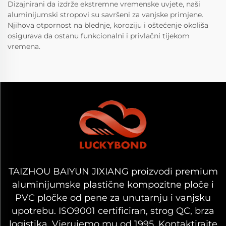
Dizajnirani da izdrže ekstremne vremenske uvjete, naši
aluminijumski stropovi su savršeni za vanjske primjene.
Njihova otpornost na blednje, koroziju i oštećenje okoliša
osigurava da ostanu funkcionalni i privlačni tijekom
vremena.
TAIZHOU BAIYUN JIXIANG proizvodi premium
aluminijumske plastične kompozitne ploče i
PVC pločke od pene za unutarnju i vanjsku
upotrebu. ISO9001 certificiran, strog QC, brza
logistika. Vjerujemo mu od 1995. Kontaktirajte