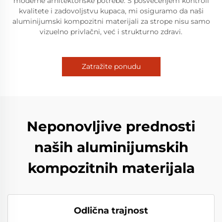
moderne arhitektonske potrebe. S posvećenjem kontroli
kvalitete i zadovoljstvu kupaca, mi osiguramo da naši
aluminijumski kompozitni materijali za strope nisu samo
vizuelno privlačni, već i strukturno zdravi.
Zatražite ponudu
Neponovljive prednosti
naših aluminijumskih
kompozitnih materijala
Odlična trajnost