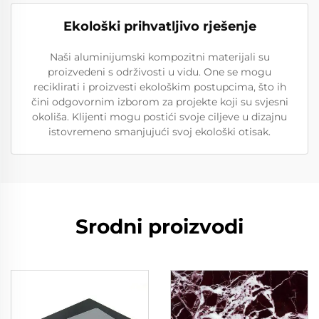
Ekološki prihvatljivo rješenje
Naši aluminijumski kompozitni materijali su
proizvedeni s održivosti u vidu. One se mogu
reciklirati i proizvesti ekološkim postupcima, što ih
čini odgovornim izborom za projekte koji su svjesni
okoliša. Klijenti mogu postići svoje ciljeve u dizajnu
istovremeno smanjujući svoj ekološki otisak.
Srodni proizvodi