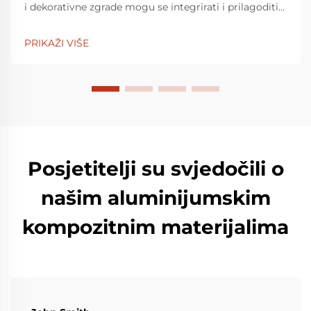
i dekorativne zgrade mogu se integrirati i prilagoditi
u nizu boja i završetaka. LUCKYBOND je tvrtka s više
od 30 godina u poslu dekorativnih materijala, i jedna
PRIKAŽI VIŠE
je od t...
Posjetitelji su svjedočili o
našim aluminijumskim
kompozitnim materijalima