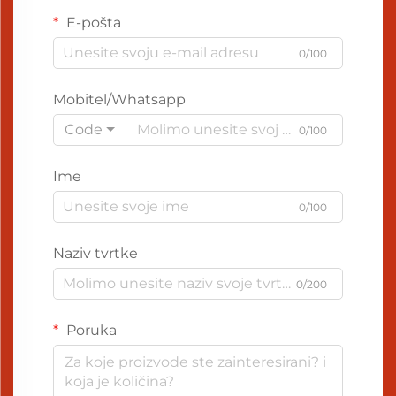
E-pošta
0/100
Mobitel/Whatsapp
Code
0/100
Ime
0/100
Naziv tvrtke
0/200
Poruka