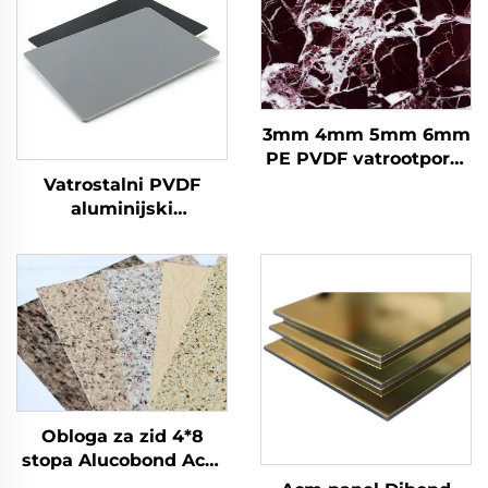
3mm 4mm 5mm 6mm
PE PVDF vatrootporni
aluminijumski
Vatrostalni PVDF
kompozitni panel
aluminijski
Alucobond za fasade
kompozitni panel ACM
tradicionalni Acm Acp
za oblaganje i
list s PVDF prevlakom
dekoraciju zidova
vanjski
Obloga za zid 4*8
stopa Alucobond Acm
aluminijske