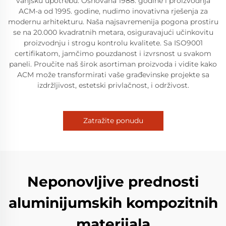
vanjsku upotrebu. Osnovana 1988. godine i proizvodnja
ACM-a od 1995. godine, nudimo inovativna rješenja za
modernu arhitekturu. Naša najsavremenija pogona prostiru
se na 20.000 kvadratnih metara, osiguravajući učinkovitu
proizvodnju i strogu kontrolu kvalitete. Sa ISO9001
certifikatom, jamčimo pouzdanost i izvrsnost u svakom
paneli. Proučite naš širok asortiman proizvoda i vidite kako
ACM može transformirati vaše građevinske projekte sa
izdržljivost, estetski privlačnost, i održivost.
Zatražite ponudu
Neponovljive prednosti
aluminijumskih kompozitnih
materijala