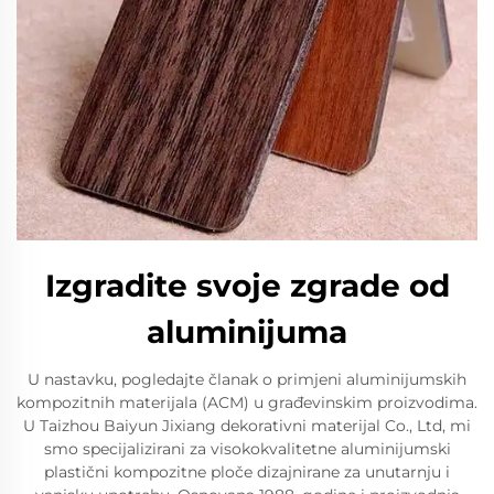
Izgradite svoje zgrade od
aluminijuma
U nastavku, pogledajte članak o primjeni aluminijumskih
kompozitnih materijala (ACM) u građevinskim proizvodima.
U Taizhou Baiyun Jixiang dekorativni materijal Co., Ltd, mi
smo specijalizirani za visokokvalitetne aluminijumski
plastični kompozitne ploče dizajnirane za unutarnju i