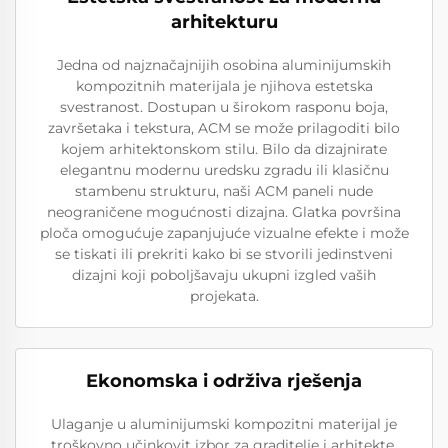
arhitekturu
Jedna od najznačajnijih osobina aluminijumskih
kompozitnih materijala je njihova estetska
svestranost. Dostupan u širokom rasponu boja,
završetaka i tekstura, ACM se može prilagoditi bilo
kojem arhitektonskom stilu. Bilo da dizajnirate
elegantnu modernu uredsku zgradu ili klasičnu
stambenu strukturu, naši ACM paneli nude
neograničene mogućnosti dizajna. Glatka površina
ploča omogućuje zapanjujuće vizualne efekte i može
se tiskati ili prekriti kako bi se stvorili jedinstveni
dizajni koji poboljšavaju ukupni izgled vaših
projekata.
Ekonomska i održiva rješenja
Ulaganje u aluminijumski kompozitni materijal je
troškovno učinkovit izbor za graditelje i arhitekte.