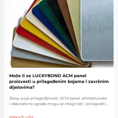
Može li se LUCKYBOND ACM panel
proizvesti u prilagođenim bojama i završnim
dijelovima?
Zbog svoje prilagodljivosti, ACM panel, arhitektonske
i dekorativne zgrade mogu se integrirati i prilagoditi
u nizu boja i završetaka. LUCKYBOND je tvrtka s više
od 30 godina u poslu dekorativnih materijala, i jedna
PRIKAŽI VIŠE