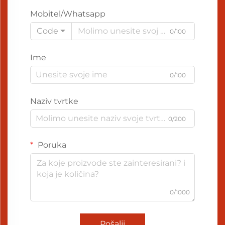
Mobitel/Whatsapp
Code
0/100
Ime
0/100
Naziv tvrtke
0/200
Poruka
0/1000
Pošalji