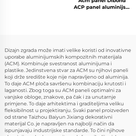
Acm panel Dibond
kompozitne ploče
ACP panel aluminijski
raznobojne za vanjsku
kompozitni panel
gradnju, kuhinjski ACP
Dizajn zgrada može imati velike koristi od inovativne
uporabe aluminijumskih kompozitnih materijala
(ACM). Kombinuje svestranost aluminijuma i
plastike. Jedinstvena stvar za ACM su njihovi paneli
koji drže središte koje nije napravljeno od aluminija.
To daje ACM ploča savršenu kombinaciju krutosti i
laganosti. Zbog toga su ACM paneli optimalni za
vanjske obloge, znakove, pa čak i za unutarnje
primjene. To daje arhitektima i graditeljima veliku
fleksibilnost u projektiranju. Svaki panel proizveden
od strane Taizhou Baiyun Jixiang dekorativni
materijal Co. je napravljen na najbolji način da
ispunjavaju industrijske standarde. To čini njihove