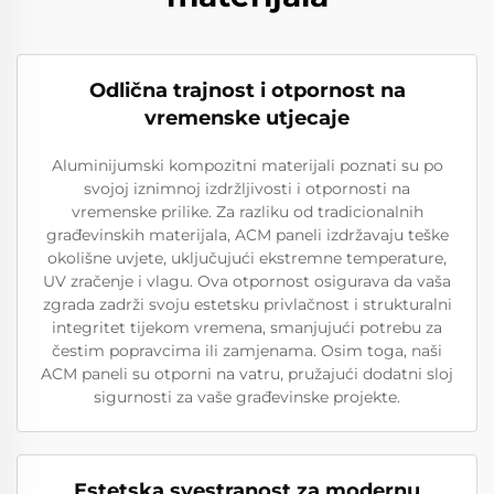
Odlična trajnost i otpornost na
vremenske utjecaje
Aluminijumski kompozitni materijali poznati su po
svojoj iznimnoj izdržljivosti i otpornosti na
vremenske prilike. Za razliku od tradicionalnih
građevinskih materijala, ACM paneli izdržavaju teške
okolišne uvjete, uključujući ekstremne temperature,
UV zračenje i vlagu. Ova otpornost osigurava da vaša
zgrada zadrži svoju estetsku privlačnost i strukturalni
integritet tijekom vremena, smanjujući potrebu za
čestim popravcima ili zamjenama. Osim toga, naši
ACM paneli su otporni na vatru, pružajući dodatni sloj
sigurnosti za vaše građevinske projekte.
Estetska svestranost za modernu