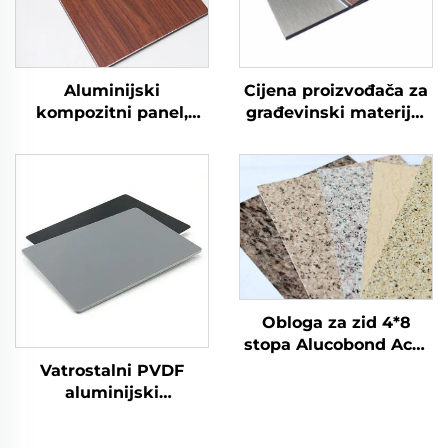
Aluminijski
Cijena proizvođača za
kompozitni panel,
građevinski materijal
fasada, oblaganje
za vanjske zidove ACP
zidova, 4 mm
aluminijski
kompozitni panel
Alucobond
Obloga za zid 4*8
stopa Alucobond Acm
aluminijske
Vatrostalni PVDF
kompozitne ploče
aluminijski
raznobojne za vanjsku
kompozitni panel ACM
gradnju, kuhinjski ACP
za oblaganje i