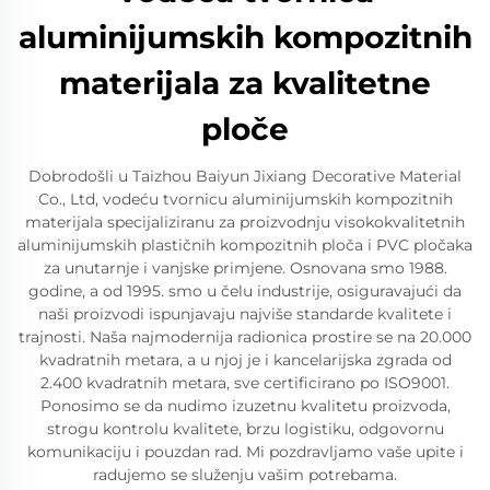
aluminijumskih kompozitnih
materijala za kvalitetne
ploče
Dobrodošli u Taizhou Baiyun Jixiang Decorative Material
Co., Ltd, vodeću tvornicu aluminijumskih kompozitnih
materijala specijaliziranu za proizvodnju visokokvalitetnih
aluminijumskih plastičnih kompozitnih ploča i PVC pločaka
za unutarnje i vanjske primjene. Osnovana smo 1988.
godine, a od 1995. smo u čelu industrije, osiguravajući da
naši proizvodi ispunjavaju najviše standarde kvalitete i
trajnosti. Naša najmodernija radionica prostire se na 20.000
kvadratnih metara, a u njoj je i kancelarijska zgrada od
2.400 kvadratnih metara, sve certificirano po ISO9001.
Ponosimo se da nudimo izuzetnu kvalitetu proizvoda,
strogu kontrolu kvalitete, brzu logistiku, odgovornu
komunikaciju i pouzdan rad. Mi pozdravljamo vaše upite i
radujemo se služenju vašim potrebama.