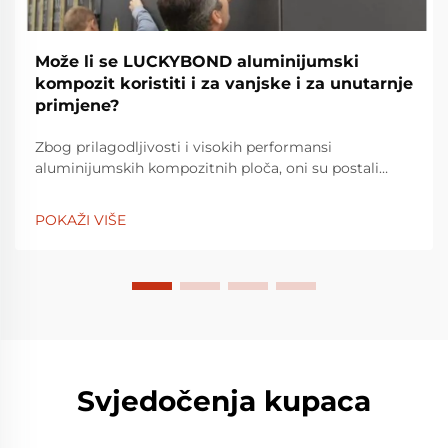
Može li se LUCKYBOND aluminijumski
kompozit koristiti i za vanjske i za unutarnje
primjene?
Zbog prilagodljivosti i visokih performansi
aluminijumskih kompozitnih ploča, oni su postali
najpoželjniji materijal za bezbroj dizajnerskih i
arhitektonskih projekata. S godinama iskustva u
POKAŽI VIŠE
proizvodnji premium aluminijumskih kompozitnih
ploča i drugih arhitektonskih zgrada...
Svjedočenja kupaca