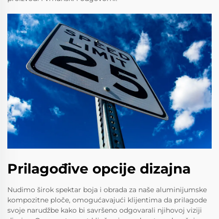
Prilagođive opcije dizajna
Nudimo širok spektar boja i obrada za naše aluminijumske
kompozitne ploče, omogućavajući klijentima da prilagode
svoje narudžbe kako bi savršeno odgovarali njihovoj viziji