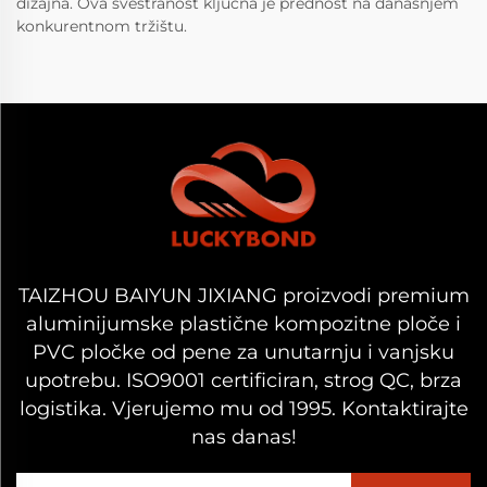
dizajna. Ova svestranost ključna je prednost na današnjem
konkurentnom tržištu.
TAIZHOU BAIYUN JIXIANG proizvodi premium
aluminijumske plastične kompozitne ploče i
PVC pločke od pene za unutarnju i vanjsku
upotrebu. ISO9001 certificiran, strog QC, brza
logistika. Vjerujemo mu od 1995. Kontaktirajte
nas danas!