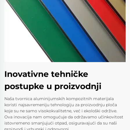
Inovativne tehničke
postupke u proizvodnji
Naša tvornica aluminijumskih kompozitnih materijala
koristi najsavremeniju tehnologiju za proizvodnju ploča
koje su ne samo visokokvalitetne, već i ekološki održive.
Ova inovacija nam omogućuje da održavamo učinkovitost
istovremeno smanjujući otpad, osiguravajući da su naši
proizvodi i vrhunski i odgovorni.