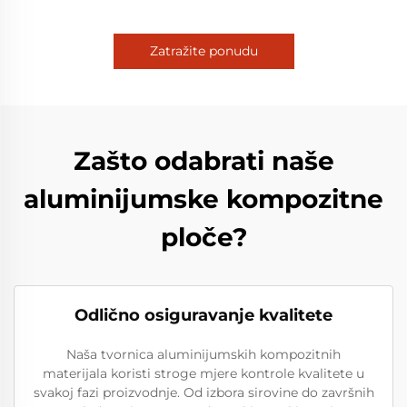
Zatražite ponudu
Zašto odabrati naše
aluminijumske kompozitne
ploče?
Odlično osiguravanje kvalitete
Naša tvornica aluminijumskih kompozitnih
materijala koristi stroge mjere kontrole kvalitete u
svakoj fazi proizvodnje. Od izbora sirovine do završnih