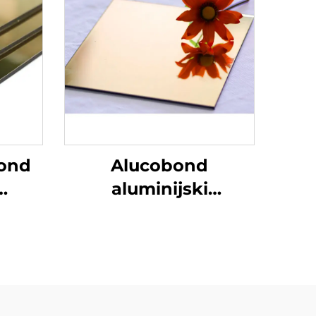
ond
Alucobond
aluminijski
kompozitni materijal
nel
ACP ploča
aluminijski
kompozitni panel