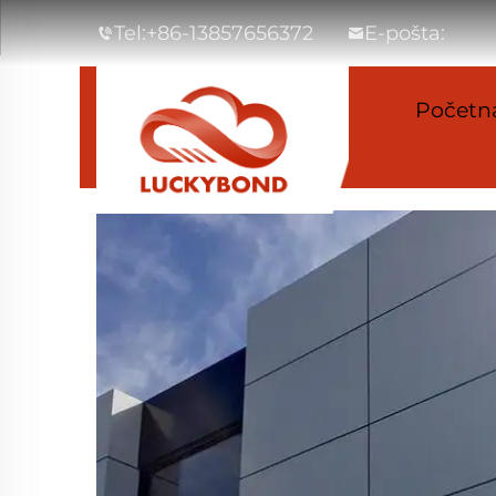
Tel:
+86-13857656372
E-pošta:
Početna