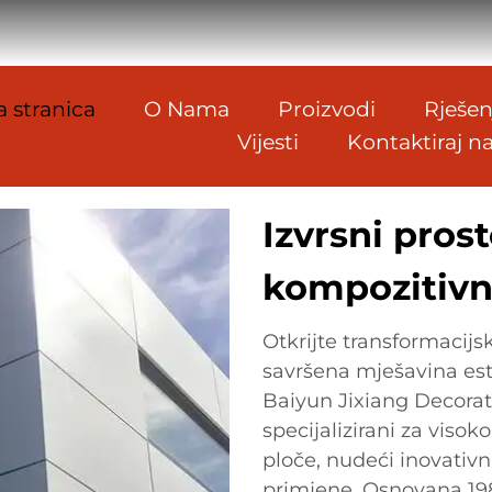
 stranica
O Nama
Proizvodi
Rješen
Vijesti
Kontaktiraj n
Izvrsni pros
kompozitiv
Otkrijte transformacijs
savršena mješavina este
Baiyun Jixiang Decorati
specijalizirani za vis
ploče, nudeći inovativn
primjene. Osnovana 198