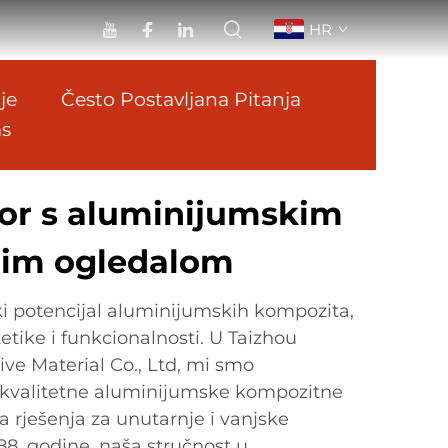
HR
je
Često Postavljana Pitanja
as
tor s aluminijumskim
nim ogledalom
ki potencijal aluminijumskih kompozita,
tike i funkcionalnosti. U Taizhou
ve Material Co., Ltd, mi smo
okokvalitetne aluminijumske kompozitne
a rješenja za unutarnje i vanjske
8. godine, naša stručnost u