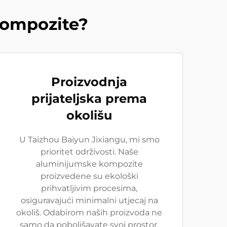
kompozite?
Proizvodnja
prijateljska prema
okolišu
U Taizhou Baiyun Jixiangu, mi smo
prioritet održivosti. Naše
aluminijumske kompozite
proizvedene su ekološki
prihvatljivim procesima,
osiguravajući minimalni utjecaj na
okoliš. Odabirom naših proizvoda ne
samo da poboljšavate svoj prostor,