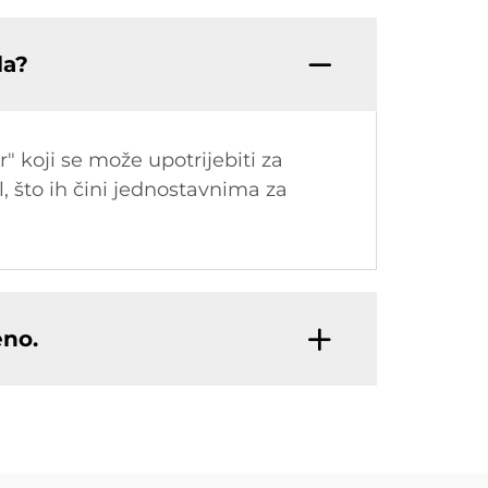
la?
r" koji se može upotrijebiti za
, što ih čini jednostavnima za
eno.