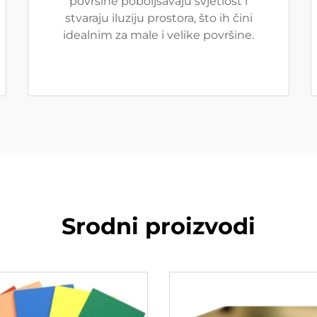
površine poboljšavaju svjetlost i
stvaraju iluziju prostora, što ih čini
idealnim za male i velike površine.
Srodni proizvodi