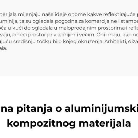
ijala mijenjaju naše ideje o tome kakve reflektirajuće 
aluminija, ta su ogledala pogodna za komercijalne i stamb
ploča u kući do ogledala u maloprodajnim prostorima i ref
ju, čineći prostor privlačnijim i većim. Oni imaju lako od
uću središnju točku bilo kojeg okruženja. Arhitekti, dizaj
la.
ana pitanja o aluminijums
kompozitnog materijala