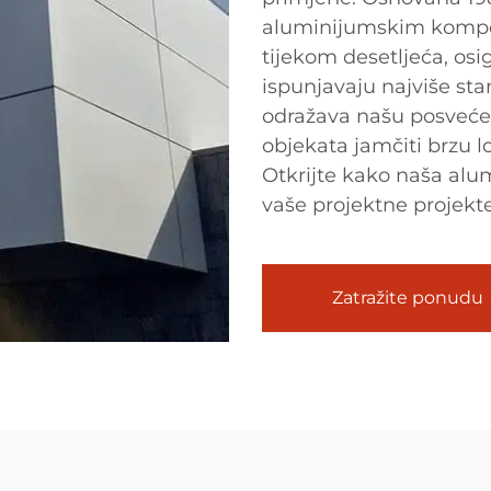
aluminijumskim kompoz
tijekom desetljeća, osi
ispunjavaju najviše sta
odražava našu posvećen
objekata jamčiti brzu 
Otkrijte kako naša al
vaše projektne projekte
Zatražite ponudu