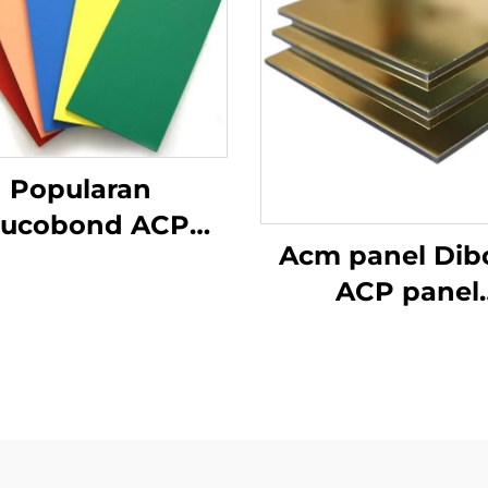
Popularan
lucobond ACP
Acm panel Dib
aluminijski
ACP panel
mpozitni panel
aluminijski
Cijena
kompozitni pa