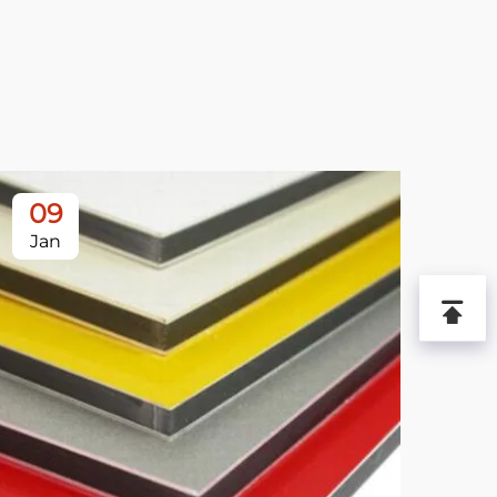
09
1
Jan
Ja