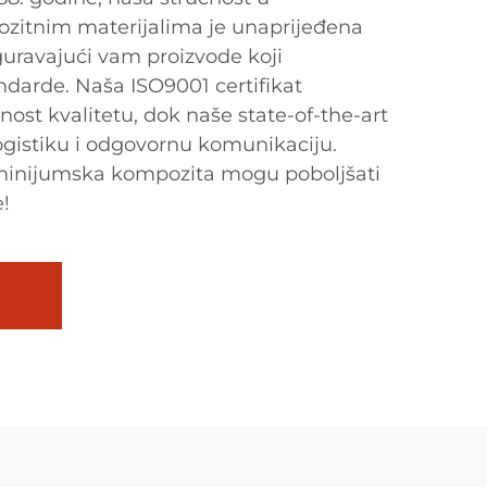
itnim materijalima je unaprijeđena
guravajući vam proizvode koji
ndarde. Naša ISO9001 certifikat
ost kvalitetu, dok naše state-of-the-art
logistiku i odgovornu komunikaciju.
uminijumska kompozita mogu poboljšati
!