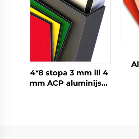
A
4*8 stopa 3 mm ili 4
mm ACP aluminijski
ko
kompozitni paneli za
oblaganje zidova i
dekoraciju