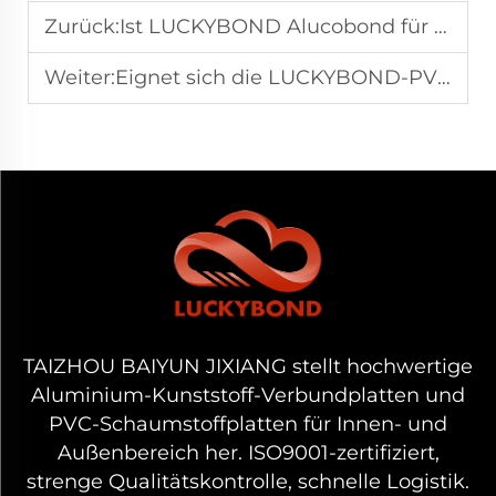
Zurück:
Ist LUCKYBOND Alucobond für einen langfristigen Außeneinsatz ausreichend widerstandsfähig?
Weiter:
Eignet sich die LUCKYBOND-PVC-Schaumplatte für Indoor-Schilder und Dekorationen?
TAIZHOU BAIYUN JIXIANG stellt hochwertige
Aluminium-Kunststoff-Verbundplatten und
PVC-Schaumstoffplatten für Innen- und
Außenbereich her. ISO9001-zertifiziert,
strenge Qualitätskontrolle, schnelle Logistik.