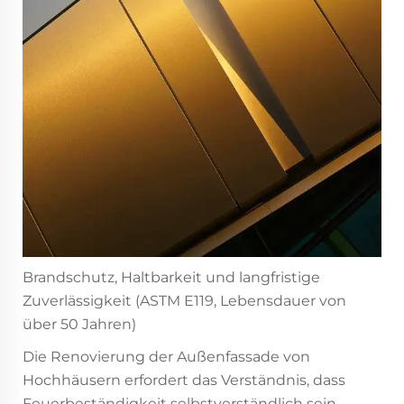
Brandschutz, Haltbarkeit und langfristige
Zuverlässigkeit (ASTM E119, Lebensdauer von
über 50 Jahren)
Die Renovierung der Außenfassade von
Hochhäusern erfordert das Verständnis, dass
Feuerbeständigkeit selbstverständlich sein