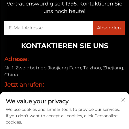
Vertrauenswürdig seit 1995. Kontaktieren Sie
uns noch heute!
KONTAKTIEREN SIE UNS
Adresse:
Nr. 1, Zweigbetrieb Jiaojiang Farm, Taizhou, Zhejiang,
China
Jetzt anrufen:
+86-13857656372
We value your privacy
E-Mail:
We use cookies and similar tools to provide our services.
[email protected]
If you don't want to accept all cookies, click Personalize
cookies.