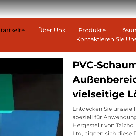
tartseite
Über Uns
Produkte
Lösu
Kontaktieren Sie Un
PVC-Schaump
Außenbereic
vielseitige 
Entdecken Sie unsere 
speziell für Anwendung
Hergestellt von Taizhou
Ltd, eignen sich diese 