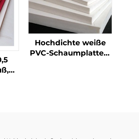
Hochdichte weiße
PVC-Schaumplatten,
,5
preiswert, 4x8 PVC-
uß,
Schaumplatte
estes
ff-
bung