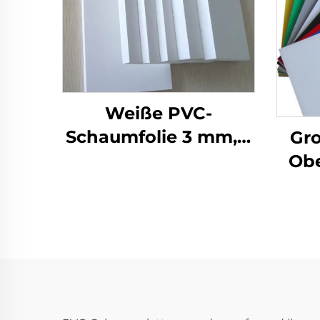
Weiße PVC-
Schaumfolie 3 mm, 5
Gr
mm, 8 mm, 10 mm
Obe
Forex PVC-
PVC
Schaumplatte
- k
Grö