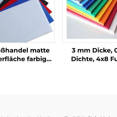
oßhandel matte
3 mm Dicke, 0
rfläche farbige
Dichte, 4x8 F
-Schaumplatten
leichtes, feuerf
undenspezifische
PVC-Schaumsto
ßen und Stärken
Platte für Wer