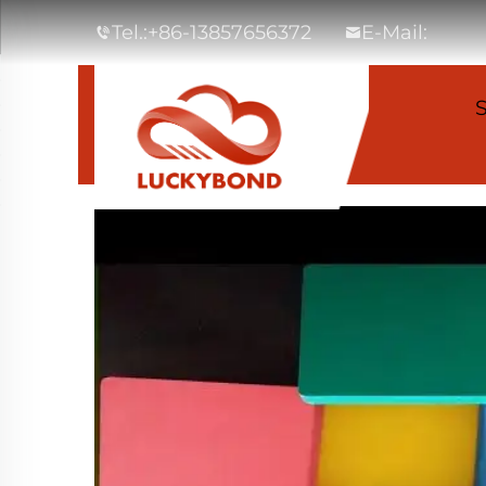
Tel.:
+86-13857656372
E-Mail:
S