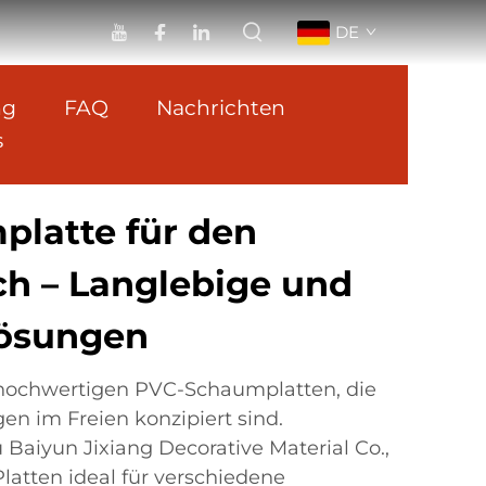
DE
ng
FAQ
Nachrichten
s
latte für den
h – Langlebige und
Lösungen
hochwertigen PVC-Schaumplatten, die
en im Freien konzipiert sind.
 Baiyun Jixiang Decorative Material Co.,
Platten ideal für verschiedene