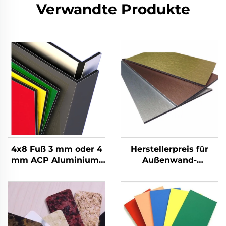
Verwandte Produkte
4x8 Fuß 3 mm oder 4
Herstellerpreis für
mm ACP Aluminium-
Außenwand-
Verbundplatten für
Baumaterialien ACP
Wandverkleidung und
Aluminium-
Dekoration
Verbundplatte
Alucobond