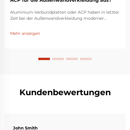
ACP für die Außenwandverkleidung aus?
Aluminium-Verbundplatten oder ACP haben in letzter
Zeit bei der Außenwandverkleidung moderner
Gebäude an Beliebtheit gewonnen. LUCKYBOND, eine
Marke der Taizhou Baiyun Jixiang Decorative Material
Mehr anzeigen
Co., Ltd., hat sich als vertrauenswürdiger Lieferant für
hochwertige ACP etabliert. Bei der Über...
Kundenbewertungen
John Smith