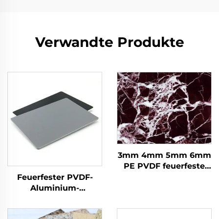
Verwandte Produkte
3mm 4mm 5mm 6mm
PE PVDF feuerfeste
Alucobond
Feuerfester PVDF-
Aluminium-
Aluminium-
Verbundplatte für
Verbundwerkstoff-
Fassaden
Panel ACM für