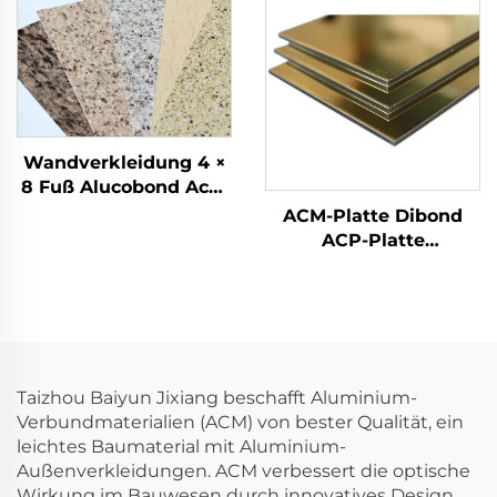
traditionelles Acm Acp
Wandverkleidung und
Blech mit PVDF-
Dekoration
Beschichtung für den
Außenbereich
Wandverkleidung 4 ×
8 Fuß Alucobond Acm
Aluminium-
ACM-Platte Dibond
Verbundplatten bunte
ACP-Platte
Außenbauplatte für
Aluminium-
Gebäude und Küche
Verbundplatte
ACP
Taizhou Baiyun Jixiang beschafft Aluminium-
Verbundmaterialien (ACM) von bester Qualität, ein
leichtes Baumaterial mit Aluminium-
Außenverkleidungen. ACM verbessert die optische
Wirkung im Bauwesen durch innovatives Design.