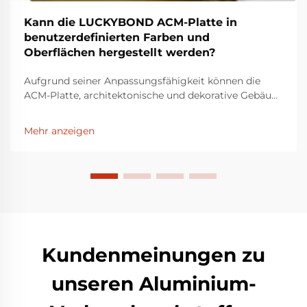
Kann die LUCKYBOND ACM-Platte in
benutzerdefinierten Farben und
Oberflächen hergestellt werden?
Aufgrund seiner Anpassungsfähigkeit können die
ACM-Platte, architektonische und dekorative Gebäude
in einer Vielzahl von Farben und Oberflächen
integriert und individuell gestaltet werden.
Mehr anzeigen
LUCKYBOND ist ein Unternehmen mit über 30 Jahren
Erfahrung im Geschäft mit dekorativen Materialien
und ist einer der t...
Kundenmeinungen zu
unseren Aluminium-