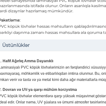
Mebel sənayesində laminasiyalı PVC köpük lövhələr stolla
hazırlanmasında istifadə olunur. Onların asanlıqla kəsilm
fərdi dizaynlar hazırlamaq mümkündür.
Paketləmə:
PVC köpük lövhələr həssas məhsulların qablaşdırılmasında 
bərkliyi daşınma zamanı həssas məhsullara əla qoruma t
Üstünlüklər
1.
Hafif Ağırlıq Amma Dayanıklı
Laminasiyalı PVC köpük lövhələrimizin ən fərqləndirici xüsusiyy
baxmayaraq, möhkəmlik və etibarlılıqdan imtina olunmur. Bu, o
imkan verir və taxta və ya metal kimi daha ağır materiallarla müq
2.
Dovran və UV-ya qarşı mühüm korzystma
PVC köpük lövhələr elementlərə qarşı yüksək müqavimət göstərir v
ideal edir. Onlar nəmə, UV şüalara və ümumi atmosfer təsirlərin