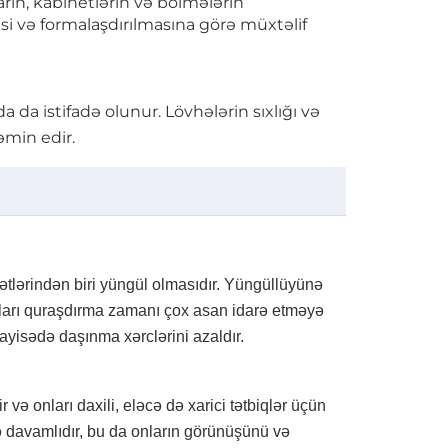
rın, kabinetlərin və bölmələrin
əsi və formalaşdırılmasına görə müxtəlif
da istifadə olunur. Lövhələrin sıxlığı və
əmin edir.
ətlərindən biri yüngül olmasıdır. Yüngüllüyünə
nları quraşdırma zamanı çox asan idarə etməyə
ayisədə daşınma xərclərini azaldır.
ə onları daxili, eləcə də xarici tətbiqlər üçün
ə davamlıdır, bu da onların görünüşünü və