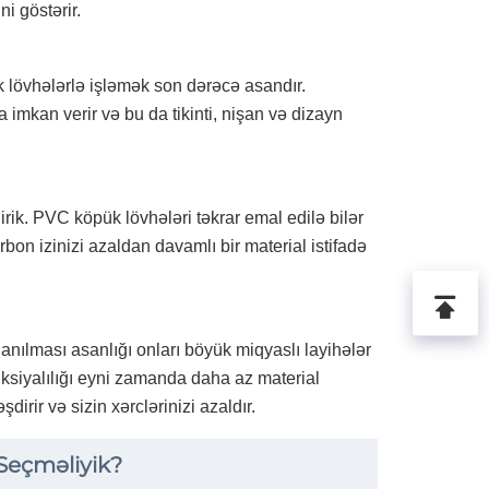
i göstərir.
lövhələrlə işləmək son dərəcə asandır.
ğa imkan verir və bu da tikinti, nişan və dizayn
irik. PVC köpük lövhələri təkrar emal edilə bilər
rbon izinizi azaldan davamlı bir material istifadə
nılması asanlığı onları böyük miqyaslı layihələr
unksiyalılığı eyni zamanda daha az material
irir və sizin xərclərinizi azaldır.
Seçməliyik?