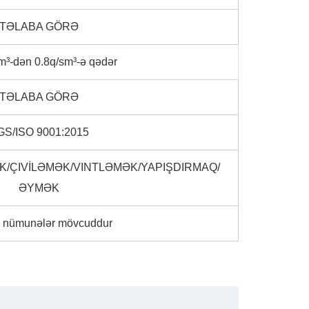
TƏLABA GÖRƏ
m³-dən 0.8q/sm³-ə qədər
TƏLABA GÖRƏ
GS/ISO 9001:2015
/ÇIVİLƏMƏK/VINTLƏMƏK/YAPIŞDIRMAQ/
ƏYMƏK
 nümunələr mövcuddur