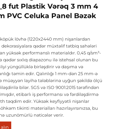
8 fut Plastik Vərəq 3 mm 4
 PVC Celuka Panel Bəzək
 köpük lövhə (1220x2440 mm) nişanlardan
 dekorasiyalara qədər müxtəlif tətbiq sahələri
n yüksək performanslı materialdır. 0,45 q/sm³-
ə qədər sıxlıq diapazonu ilə istehsal olunan bu
yi yüngüllüklə birləşdirir və daşıma və
nlığı təmin edir. Qalınlığı 1 mm-dən 25 mm-ə
və müəyyən layihə tələblərinə uyğun şəkildə ölçü
diləşdirilə bilər. SGS və ISO 9001:2015 tərəfindən
ılmışdır, etibarlı iş performansı və fərdiləşdirmə
h təqdim edir. Yüksək keyfiyyətli nişanlar
öhkəm tikinti materialları hazırlayırsınızsa, bu
ə uzunömürlü nəticələr verir.
 alın