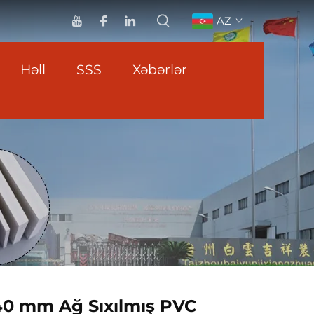
AZ
Həll
SSS
Xəbərlər
40 mm Ağ Sıxılmış PVC