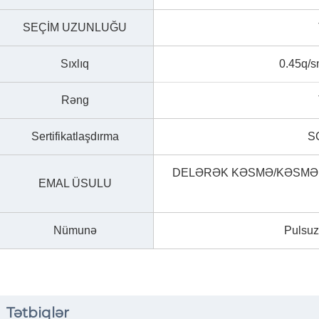
SEÇİM UZUNLUĞU
Sıxlıq
0.45q/s
Rəng
Sertifikatlaşdırma
S
DELƏRƏK KƏSMƏ/KƏSMƏK
EMAL ÜSULU
Nümunə
Pulsuz
Tətbiqlər