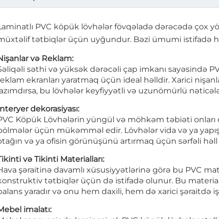
Laminatlı PVC köpük lövhələr fövqəladə dərəcədə çox yö
müxtəlif tətbiqlər üçün uyğundur. Bəzi ümumi istifadə hal
Nişanlar və Reklam:
Səliqəli səthi və yüksək dərəcəli çap imkanı sayəsində P
reklam ekranları yaratmaq üçün ideal həlldir. Xarici nişanl
lazımdırsa, bu lövhələr keyfiyyətli və uzunömürlü nəticələ
İnteryer dekorasiyası:
PVC Köpük Lövhələrin yüngül və möhkəm təbiəti onları div
bölmələr üçün mükəmməl edir. Lövhələr vida və ya yapışqan
otağın və ya ofisin görünüşünü artırmaq üçün sərfəli həll
Tikinti və Tikinti Materialları:
Hava şəraitinə davamlı xüsusiyyətlərinə görə bu PVC materi
konstruktiv tətbiqlər üçün də istifadə olunur. Bu materia
balans yaradır və onu hem daxili, hem də xarici şəraitdə i
Mebel imalatı: