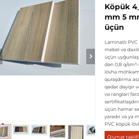
Köpük 4_
mm 5 mm
üçün
Laminatlı PVC
mebel və daxili
üçün uyğunlaşa
dən 0,8 q/sm³-
lövhə möhkəmli
quraşdırma asa
qədər dəyişir 
və rəngləri fər
sertifikatlaşdır
üçün hamar sət
yaradır və ya m
PVC köpük lövh
Qiymət təklifi