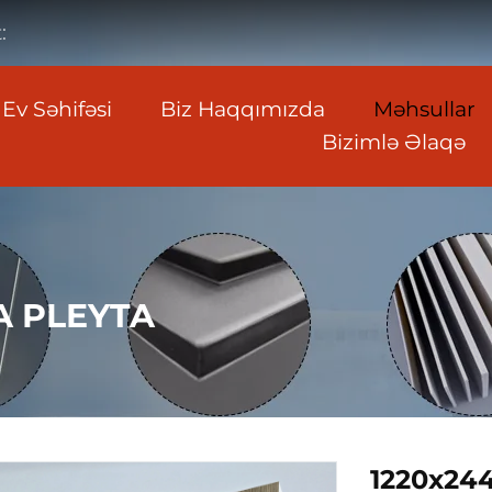
:
Ev Səhifəsi
Biz Haqqımızda
Məhsullar
Bizimlə Əlaqə
A PLEYTA
1220x24