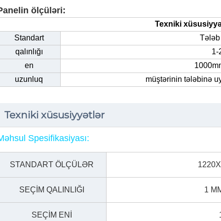
Panelin ölçüləri:
Texniki xüsusiyyə
Standart
Tələb
qalınlığı
1
en
1000m
uzunluq
müştərinin tələbinə u
Texniki xüsusiyyətlər
Məhsul Spesifikasiyası:
STANDART ÖLÇÜLƏR
1220X
SEÇİM QALINLIĞI
1 MM
SEÇİM ENİ