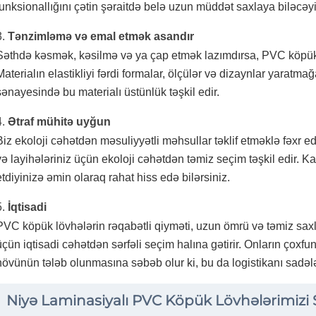
funksionallığını çətin şəraitdə belə uzun müddət saxlaya biləcəyin
3.
Tənzimləmə və emal etmək asandır
Səthdə kəsmək, kəsilmə və ya çap etmək lazımdırsa, PVC köpük 
Materialın elastikliyi fərdi formalar, ölçülər və dizaynlar yaratma
sənayesində bu materialı üstünlük təşkil edir.
4.
Ətraf mühitə uyğun
Biz ekoloji cəhətdən məsuliyyətli məhsullar təklif etməklə fəxr ed
və layihələriniz üçün ekoloji cəhətdən təmiz seçim təşkil edir. Ka
etdiyinizə əmin olaraq rahat hiss edə bilərsiniz.
5.
İqtisadi
PVC köpük lövhələrin rəqabətli qiyməti, uzun ömrü və təmiz saxla
üçün iqtisadi cəhətdən sərfəli seçim halına gətirir. Onların çoxf
növünün tələb olunmasına səbəb olur ki, bu da logistikanı sadələşd
Niyə Laminasiyalı PVC Köpük Lövhələrimizi 