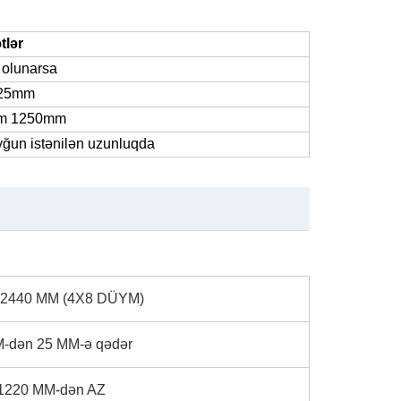
tlər
 olunarsa
-25mm
m 1250mm
yğun istənilən uzunluqda
2440 MM (4X8 DÜYM)
-dən 25 MM-ə qədər
1220 MM-dən AZ