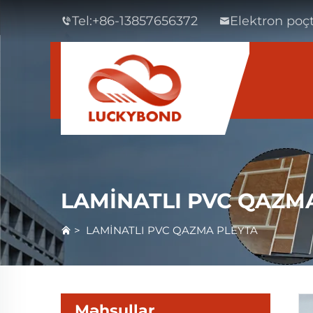
Tel:
+86-13857656372
Elektron poçt
LAMİNATLI PVC QAZM
>
LAMİNATLI PVC QAZMA PLEYTA
Məhsullar