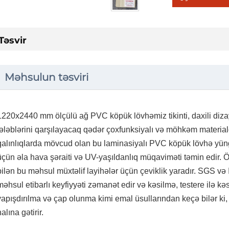
Təsvir
Məhsulun təsviri
1220x2440 mm ölçülü ağ PVC köpük lövhəmiz tikinti, daxili dizay
tələblərini qarşılayacaq qədər çoxfunksiyalı və möhkəm materia
qalınlıqlarda mövcud olan bu laminasiyalı PVC köpük lövhə yüngül
üçün əla hava şəraiti və UV-yaşıldanlıq müqaviməti təmin edir. Öl
bilən bu məhsul müxtəlif layihələr üçün çeviklik yaradır. SGS və 
məhsul etibarlı keyfiyyəti zəmanət edir və kəsilmə, testere ilə kəsi
yapışdırılma və çap olunma kimi emal üsullarından keçə bilər ki, 
halına gətirir.