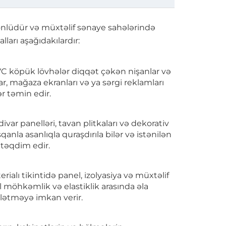
nlüdür və müxtəlif sənaye sahələrində
ları aşağıdakılardır:
VC köpük lövhələr diqqət çəkən nişanlar və
ar, mağaza ekranları və ya sərgi reklamları
r təmin edir.
ar panelləri, tavan plitkaları və dekorativ
la asanlıqla quraşdırıla bilər və istənilən
 təqdim edir.
alı tikintidə panel, izolyasiya və müxtəlif
l möhkəmlik və elastiklik arasında əla
şlətməyə imkan verir.