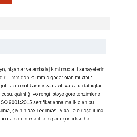
n, nişanlar və ambalaj kimi müxtəlif sənayelərin
ldır. 1 mm-dən 25 mm-ə qədər olan müxtəlif
, lakin möhkəmdir və daxili və xarici tətbiqlər
çüsü, qalınlığı və rəngi istəyə görə tənzimlənə
ISO 9001:2015 sertifikatlarına malik olan bu
lmə, çivinin daxil edilməsi, vida ilə birləşdirilmə,
bu da onu müxtəlif tətbiqlər üçün ideal həll