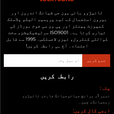
ٹائیژوو بائی یون جی شیانگ اندرون اور
بیرون استعمال کے لیے پریمیم الیکو پلاسٹک
کمپوزٹ پینلز اور پی وی سی فوم بورڈز کی
تیاری کرتا ہے۔ ISO9001 سرٹیفیکیشن، سخت
کوالٹی کنٹرول، تیزی لاجسٹکس۔ 1995 سے قابل
اعتماد۔ آج ہی رابطہ کریں!
رابطہ کریں
پتہ:
نمبر 1، برانچ جیائوجیانگ فارم، تائیژو،
زیجیانگ، چین۔
ابھی کال کریں: