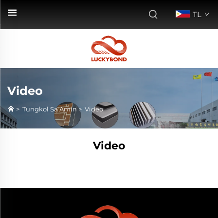
TL
Video
>
Tungkol Sa Amin
>
Video
Video