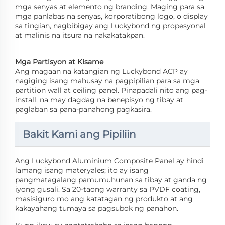
mga senyas at elemento ng branding. Maging para sa
mga panlabas na senyas, korporatibong logo, o display
sa tingian, nagbibigay ang Luckybond ng propesyonal
at malinis na itsura na nakakatakpan.
Mga Partisyon at Kisame
Ang magaan na katangian ng Luckybond ACP ay
nagiging isang mahusay na pagpipilian para sa mga
partition wall at ceiling panel. Pinapadali nito ang pag-
install, na may dagdag na benepisyo ng tibay at
paglaban sa pana-panahong pagkasira.
Bakit Kami ang Pipiliin
Ang Luckybond Aluminium Composite Panel ay hindi
lamang isang materyales; ito ay isang
pangmatagalang pamumuhunan sa tibay at ganda ng
iyong gusali. Sa 20-taong warranty sa PVDF coating,
masisiguro mo ang katatagan ng produkto at ang
kakayahang tumaya sa pagsubok ng panahon.