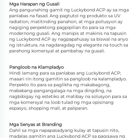
Mga Harapan ng Gusali
Ang pangunahing gamit ng Luckybond ACP ay sa mga
panlabas na fasad. Ang pagtutol ng produkto sa UV
radiation, matitinding panahon, at mga pollusyon ay
nagiging perpektong pagpipilian ito para sa mga
modernong gusali. Ang manipis at makinis na tapusin
ng Luckybond ACP ay nagpapahusay sa biswal na anyo
ng istruktura, na nagdaragdag ng elegante na touch sa
parehong komersyal at pambahay na gusali.
Pangloob na Klampladyo
Hindi lamang para sa panlabas ang Luckybond ACP;
maaari rin itong gamitin sa pangloob na kalampladyo.
Perpekto ito para sa paglikha ng makabagong,
mababang-pangangalaga na mga dingding, na
nagbibigay ng estetiko at matibay na solusyon para sa
mga komersyal na loob tulad ng mga opisinang
espasyo, shopping mall, at paliparan.
Mga Senyas at Branding
Dahil sa mga napapasadyang kulay at tapusin nito,
madalas gamitin ang Luckybond ACP sa paggawa ng