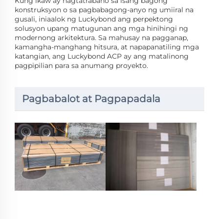
Kung ikaw ay nagtatrabaho sa isang bagong
konstruksyon o sa pagbabagong-anyo ng umiiral na
gusali, iniaalok ng Luckybond ang perpektong
solusyon upang matugunan ang mga hinihingi ng
modernong arkitektura. Sa mahusay na pagganap,
kamangha-manghang hitsura, at napapanatiling mga
katangian, ang Luckybond ACP ay ang matalinong
pagpipilian para sa anumang proyekto.
Pagbabalot at Pagpapadala