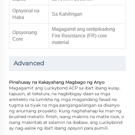
Opsyonal na
Sa Kahilingan
Haba
Magagamit ang sertipikadong
Opsyonang
Fire Resistance (FR) core
Core
material
Advanced
Pinahusay na Kakayahang Magbago ng Anyo
Magagamit ang Luckybond ACP sa iba't ibang kulay,
tapusin, at tekstura, na nagbibigay-daan sa mga
arkitekto na lumikha ng mga magandang fasad na
tugma sa tiyak na mga pangangailangan sa disenyo
ng anumang proyekto. Kung naghahanap ka man ng
brushed metallic finish, isang makinis na matte look, o
isang makintab at salamin na ibabaw, ang Luckybond
ay nag-aalok ng iba't ibang opsyon para pumili.