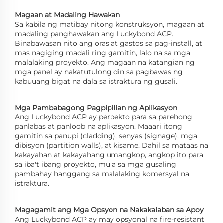
Magaan at Madaling Hawakan
Sa kabila ng matibay nitong konstruksyon, magaan at
madaling panghawakan ang Luckybond ACP.
Binabawasan nito ang oras at gastos sa pag-install, at
mas nagiging madali ring gamitin, lalo na sa mga
malalaking proyekto. Ang magaan na katangian ng
mga panel ay nakatutulong din sa pagbawas ng
kabuuang bigat na dala sa istraktura ng gusali.
Mga Pambabagong Pagpipilian ng Aplikasyon
Ang Luckybond ACP ay perpekto para sa parehong
panlabas at panloob na aplikasyon. Maaari itong
gamitin sa panupi (cladding), senyas (signage), mga
dibisyon (partition walls), at kisame. Dahil sa mataas na
kakayahan at kakayahang umangkop, angkop ito para
sa iba't ibang proyekto, mula sa mga gusaling
pambahay hanggang sa malalaking komersyal na
istraktura.
Magagamit ang Mga Opsyon na Nakakalaban sa Apoy
Ang Luckybond ACP ay may opsyonal na fire-resistant