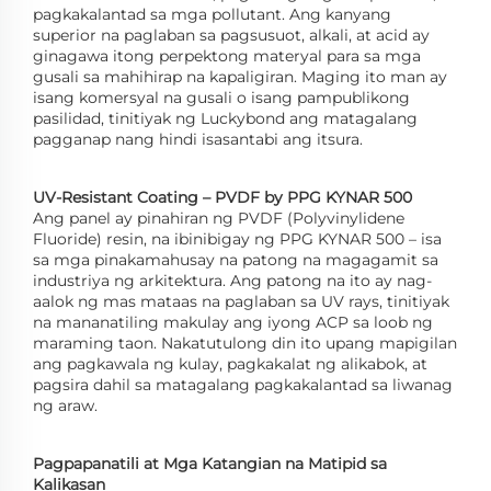
pagkakalantad sa mga pollutant. Ang kanyang
superior na paglaban sa pagsusuot, alkali, at acid ay
ginagawa itong perpektong materyal para sa mga
gusali sa mahihirap na kapaligiran. Maging ito man ay
isang komersyal na gusali o isang pampublikong
pasilidad, tinitiyak ng Luckybond ang matagalang
pagganap nang hindi isasantabi ang itsura.
UV-Resistant Coating – PVDF by PPG KYNAR 500
Ang panel ay pinahiran ng PVDF (Polyvinylidene
Fluoride) resin, na ibinibigay ng PPG KYNAR 500 – isa
sa mga pinakamahusay na patong na magagamit sa
industriya ng arkitektura. Ang patong na ito ay nag-
aalok ng mas mataas na paglaban sa UV rays, tinitiyak
na mananatiling makulay ang iyong ACP sa loob ng
maraming taon. Nakatutulong din ito upang mapigilan
ang pagkawala ng kulay, pagkakalat ng alikabok, at
pagsira dahil sa matagalang pagkakalantad sa liwanag
ng araw.
Pagpapanatili at Mga Katangian na Matipid sa
Kalikasan