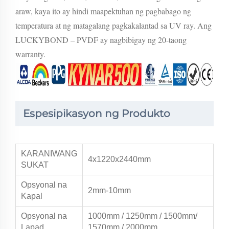
araw, kaya ito ay hindi maapektuhan ng pagbabago ng
temperatura at ng matagalang pagkakalantad sa UV ray. Ang
LUCKYBOND – PVDF ay nagbibigay ng 20-taong
warranty.
Espesipikasyon ng Produkto
KARANIWANG
4x1220x2440mm
SUKAT
Opsyonal na
2mm-10mm
Kapal
Opsyonal na
1000mm / 1250mm / 1500mm/
Lapad
1570mm / 2000mm