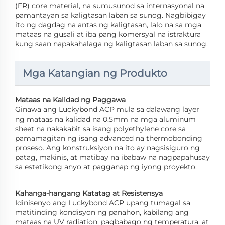
(FR) core material, na sumusunod sa internasyonal na
pamantayan sa kaligtasan laban sa sunog. Nagbibigay
ito ng dagdag na antas ng kaligtasan, lalo na sa mga
mataas na gusali at iba pang komersyal na istraktura
kung saan napakahalaga ng kaligtasan laban sa sunog.
Mga Katangian ng Produkto
Mataas na Kalidad ng Paggawa
Ginawa ang Luckybond ACP mula sa dalawang layer
ng mataas na kalidad na 0.5mm na mga aluminum
sheet na nakakabit sa isang polyethylene core sa
pamamagitan ng isang advanced na thermobonding
proseso. Ang konstruksiyon na ito ay nagsisiguro ng
patag, makinis, at matibay na ibabaw na nagpapahusay
sa estetikong anyo at pagganap ng iyong proyekto.
Kahanga-hangang Katatag at Resistensya
Idinisenyo ang Luckybond ACP upang tumagal sa
matitinding kondisyon ng panahon, kabilang ang
mataas na UV radiation, pagbabago ng temperatura, at