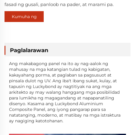
fasad ng gusali, panloob na pader, at marami pa.
Kumuha ng
Quote
Paglalarawan
Ang makabagong panel na ito ay nag-aalok ng
mahusay na mga katangian tulad ng kabigatan,
kakayahang porma, at paglaban sa pagsusuot at
pinsala dulot ng UV. Ang iba't ibang sukat, kulay, at
tapusin ng Luckybond ay nagtitiyak na ang mga
arkitekto ay may walang hanggang mga posibilidad
para lumikha ng magagandang at napapanatiling
disenyo. Kasama ang Luckybond Aluminium
Composite Panel, ang iyong pangarap para sa
natatanging, moderno, at matibay na mga istraktura
ay nagiging katotohanan.