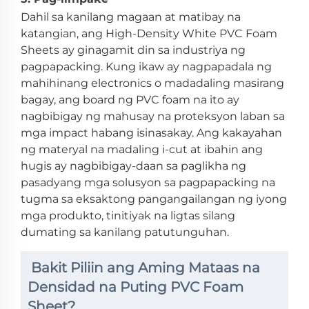
Dahil sa kanilang magaan at matibay na
katangian, ang High-Density White PVC Foam
Sheets ay ginagamit din sa industriya ng
pagpapacking. Kung ikaw ay nagpapadala ng
mahihinang electronics o madadaling masirang
bagay, ang board ng PVC foam na ito ay
nagbibigay ng mahusay na proteksyon laban sa
mga impact habang isinasakay. Ang kakayahan
ng materyal na madaling i-cut at ibahin ang
hugis ay nagbibigay-daan sa paglikha ng
pasadyang mga solusyon sa pagpapacking na
tugma sa eksaktong pangangailangan ng iyong
mga produkto, tinitiyak na ligtas silang
dumating sa kanilang patutunguhan.
Bakit Piliin ang Aming Mataas na
Densidad na Puting PVC Foam
Sheet?