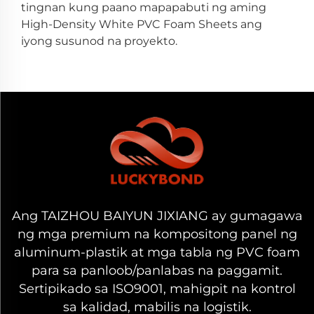
tingnan kung paano mapapabuti ng aming
High-Density White PVC Foam Sheets ang
iyong susunod na proyekto.
Ang TAIZHOU BAIYUN JIXIANG ay gumagawa
ng mga premium na kompositong panel ng
aluminum-plastik at mga tabla ng PVC foam
para sa panloob/panlabas na paggamit.
Sertipikado sa ISO9001, mahigpit na kontrol
sa kalidad, mabilis na logistik.