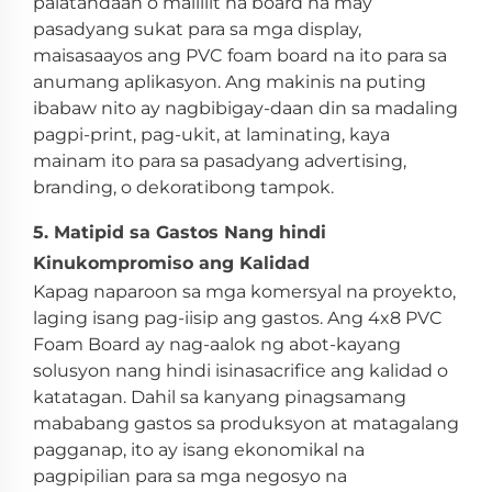
palatandaan o maliliit na board na may
pasadyang sukat para sa mga display,
maisasaayos ang PVC foam board na ito para sa
anumang aplikasyon. Ang makinis na puting
ibabaw nito ay nagbibigay-daan din sa madaling
pagpi-print, pag-ukit, at laminating, kaya
mainam ito para sa pasadyang advertising,
branding, o dekoratibong tampok.
5. Matipid sa Gastos Nang hindi
Kinukompromiso ang Kalidad
Kapag naparoon sa mga komersyal na proyekto,
laging isang pag-iisip ang gastos. Ang 4x8 PVC
Foam Board ay nag-aalok ng abot-kayang
solusyon nang hindi isinasacrifice ang kalidad o
katatagan. Dahil sa kanyang pinagsamang
mababang gastos sa produksyon at matagalang
pagganap, ito ay isang ekonomikal na
pagpipilian para sa mga negosyo na