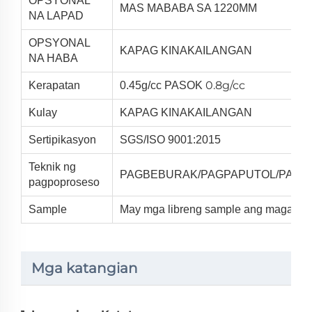
OPSYONAL
MAS MABABA SA 1220MM
NA LAPAD
OPSYONAL
KAPAG KINAKAILANGAN
NA HABA
0.8g/cc
Kerapatan
0.45g/cc PASOK
Kulay
KAPAG KINAKAILANGAN
Sertipikasyon
SGS/ISO 9001:2015
Teknik ng
PAGBEBURAK/PAGPAPUTOL/PAGPA
pagpoproseso
Sample
May mga libreng sample ang magagam
Mga katangian