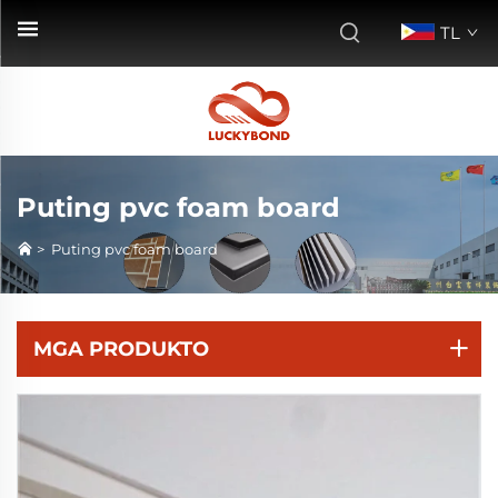
TL
Puting pvc foam board
>
Puting pvc foam board
MGA PRODUKTO