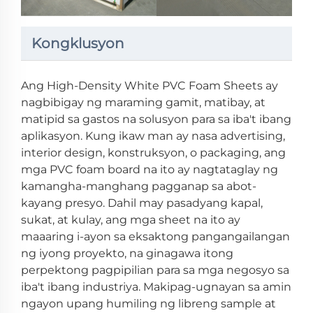
Kongklusyon
Ang High-Density White PVC Foam Sheets ay
nagbibigay ng maraming gamit, matibay, at
matipid sa gastos na solusyon para sa iba't ibang
aplikasyon. Kung ikaw man ay nasa advertising,
interior design, konstruksyon, o packaging, ang
mga PVC foam board na ito ay nagtataglay ng
kamangha-manghang pagganap sa abot-
kayang presyo. Dahil may pasadyang kapal,
sukat, at kulay, ang mga sheet na ito ay
maaaring i-ayon sa eksaktong pangangailangan
ng iyong proyekto, na ginagawa itong
perpektong pagpipilian para sa mga negosyo sa
iba't ibang industriya. Makipag-ugnayan sa amin
ngayon upang humiling ng libreng sample at