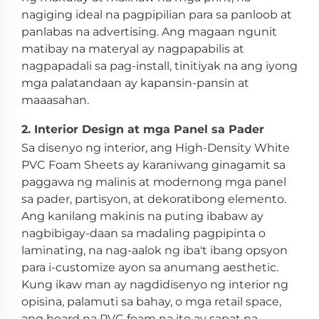
nagiging ideal na pagpipilian para sa panloob at
panlabas na advertising. Ang magaan ngunit
matibay na materyal ay nagpapabilis at
nagpapadali sa pag-install, tinitiyak na ang iyong
mga palatandaan ay kapansin-pansin at
maaasahan.
2. Interior Design at mga Panel sa Pader
Sa disenyo ng interior, ang High-Density White
PVC Foam Sheets ay karaniwang ginagamit sa
paggawa ng malinis at modernong mga panel
sa pader, partisyon, at dekoratibong elemento.
Ang kanilang makinis na puting ibabaw ay
nagbibigay-daan sa madaling pagpipinta o
laminating, na nag-aalok ng iba't ibang opsyon
para i-customize ayon sa anumang aesthetic.
Kung ikaw man ay nagdidisenyo ng interior ng
opisina, palamuti sa bahay, o mga retail space,
ang board na PVC foam na ito ay sapat na