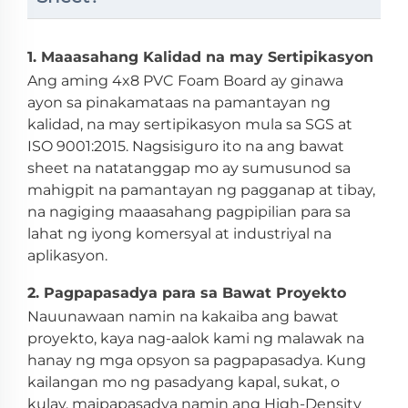
1. Maaasahang Kalidad na may Sertipikasyon
Ang aming 4x8 PVC Foam Board ay ginawa
ayon sa pinakamataas na pamantayan ng
kalidad, na may sertipikasyon mula sa SGS at
ISO 9001:2015. Nagsisiguro ito na ang bawat
sheet na natatanggap mo ay sumusunod sa
mahigpit na pamantayan ng pagganap at tibay,
na nagiging maaasahang pagpipilian para sa
lahat ng iyong komersyal at industriyal na
aplikasyon.
2. Pagpapasadya para sa Bawat Proyekto
Nauunawaan namin na kakaiba ang bawat
proyekto, kaya nag-aalok kami ng malawak na
hanay ng mga opsyon sa pagpapasadya. Kung
kailangan mo ng pasadyang kapal, sukat, o
kulay, maipapasadya namin ang High-Density