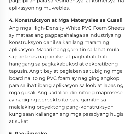
pagpipilian para sa resindensyal at komersyal na
aplikasyon ng muwebles.
4. Konstruksyon at Mga Materyales sa Gusali
Ang mga High-Density White PVC Foam Sheets
ay mataas ang pagpapahalaga sa industriya ng
konstruksyon dahil sa kanilang maraming
aplikasyon. Maaari itong gamitin sa lahat mula
sa panlabas na panakip at paghahati-hati
hanggang sa pagkakabukod at dekoratibong
tapusin. Ang tibay at paglaban sa tubig ng mga
board na ito ng PVC foam ay nagiging angkop
para sa iba't ibang aplikasyon sa loob at labas ng
mga gusali. Ang kadalian din nitong maproseso
ay nagiging perpekto ito para gamitin sa
malalaking proyektong pang-konstruksyon
kung saan kailangan ang mga pasadyang hugis
at sukat.
5. Pag-iimpake