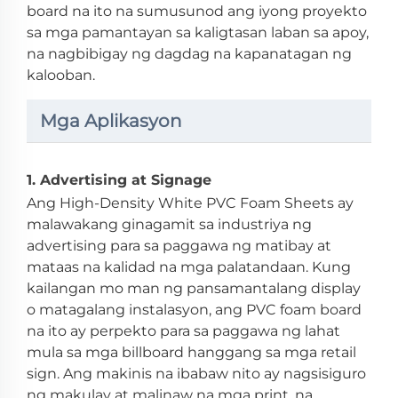
board na ito na sumusunod ang iyong proyekto
sa mga pamantayan sa kaligtasan laban sa apoy,
na nagbibigay ng dagdag na kapanatagan ng
kalooban.
Mga Aplikasyon
1. Advertising at Signage
Ang High-Density White PVC Foam Sheets ay
malawakang ginagamit sa industriya ng
advertising para sa paggawa ng matibay at
mataas na kalidad na mga palatandaan. Kung
kailangan mo man ng pansamantalang display
o matagalang instalasyon, ang PVC foam board
na ito ay perpekto para sa paggawa ng lahat
mula sa mga billboard hanggang sa mga retail
sign. Ang makinis na ibabaw nito ay nagsisiguro
ng makulay at malinaw na mga print, na