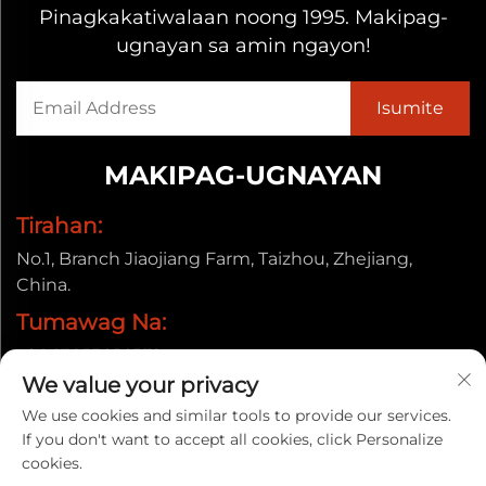
Pinagkakatiwalaan noong 1995. Makipag-
ugnayan sa amin ngayon!
MAKIPAG-UGNAYAN
Tirahan:
No.1, Branch Jiaojiang Farm, Taizhou, Zhejiang,
China.
Tumawag Na:
+86-13857656372
We value your privacy
Email:
We use cookies and similar tools to provide our services.
[email protected]
If you don't want to accept all cookies, click Personalize
cookies.