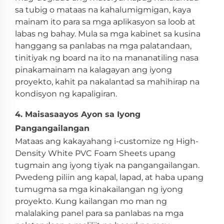
sa tubig o mataas na kahalumigmigan, kaya
mainam ito para sa mga aplikasyon sa loob at
labas ng bahay. Mula sa mga kabinet sa kusina
hanggang sa panlabas na mga palatandaan,
tinitiyak ng board na ito na mananatiling nasa
pinakamainam na kalagayan ang iyong
proyekto, kahit pa nakalantad sa mahihirap na
kondisyon ng kapaligiran.
4. Maisasaayos Ayon sa Iyong
Pangangailangan
Mataas ang kakayahang i-customize ng High-
Density White PVC Foam Sheets upang
tugmain ang iyong tiyak na pangangailangan.
Pwedeng piliin ang kapal, lapad, at haba upang
tumugma sa mga kinakailangan ng iyong
proyekto. Kung kailangan mo man ng
malalaking panel para sa panlabas na mga