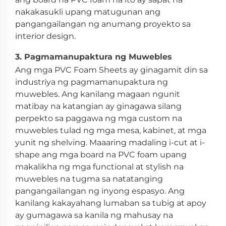
nakakasukli upang matugunan ang
pangangailangan ng anumang proyekto sa
interior design.
3. Pagmamanupaktura ng Muwebles
Ang mga PVC Foam Sheets ay ginagamit din sa
industriya ng pagmamanupaktura ng
muwebles. Ang kanilang magaan ngunit
matibay na katangian ay ginagawa silang
perpekto sa paggawa ng mga custom na
muwebles tulad ng mga mesa, kabinet, at mga
yunit ng shelving. Maaaring madaling i-cut at i-
shape ang mga board na PVC foam upang
makalikha ng mga functional at stylish na
muwebles na tugma sa natatanging
pangangailangan ng inyong espasyo. Ang
kanilang kakayahang lumaban sa tubig at apoy
ay gumagawa sa kanila ng mahusay na