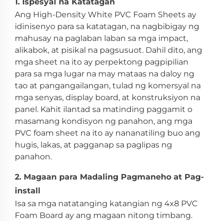
1. Ispesyal na Katatagan
Ang High-Density White PVC Foam Sheets ay
idinisenyo para sa katatagan, na nagbibigay ng
mahusay na paglaban laban sa mga impact,
alikabok, at pisikal na pagsusuot. Dahil dito, ang
mga sheet na ito ay perpektong pagpipilian
para sa mga lugar na may mataas na daloy ng
tao at pangangailangan, tulad ng komersyal na
mga senyas, display board, at konstruksiyon na
panel. Kahit ilantad sa matinding paggamit o
masamang kondisyon ng panahon, ang mga
PVC foam sheet na ito ay nananatiling buo ang
hugis, lakas, at pagganap sa paglipas ng
panahon.
2. Magaan para Madaling Pagmaneho at Pag-
install
Isa sa mga natatanging katangian ng 4x8 PVC
Foam Board ay ang magaan nitong timbang.