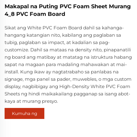
Makapal na Puting PVC Foam Sheet Murang
4_8 PVC Foam Board
Sikat ang White PVC Foam Board dahil sa kahanga-
hangang katangian nito, kabilang ang paglaban sa
tubig, paglaban sa impact, at kadalian sa pag-
customize. Dahil sa mataas na density nito, pinapanatili
ng board ang matibay at matatag na istruktura habang
sapat na magaan para madaling mahawakan at mai-
install. Kung ikaw ay nagtatrabaho sa panlabas na
signage, mga panel sa pader, muwebles, o mga custom
display, nagbibigay ang High-Density White PVC Foam
Sheets ng hindi maikakailang pagganap sa isang abot-
kaya at murang presyo.
Kumuha ng
Quote