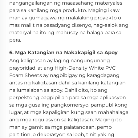
nangangailangan ng maaasahang materyales
para sa kanilang mga produkto. Maging ikaw
man ay gumagawa ng malalaking proyekto o
mas maliit na pasadyang disenyo, nag-aalok ang
materyal na ito ng mahusay na halaga para sa
pera.
6. Mga Katangian na Nakakapigil sa Apoy
Ang kaligtasan ay laging nangungunang
prayoridad, at ang High-Density White PVC
Foam Sheets ay nagbibigay ng karagdagang
antas ng kaligtasan dahil sa kanilang katangian
na lumalaban sa apoy. Dahil dito, ito ang
perpektong pagpipilian para sa mga aplikasyon
sa mga gusaling pangkomersyo, pampublikong
lugar, at mga kapaligiran kung saan mahahalaga
ang mga regulasyon sa kaligtasan. Maging ito
man ay gamit sa mga palatandaan, pemb
partition, o dekorasyon sa loob, tinitiyak ng