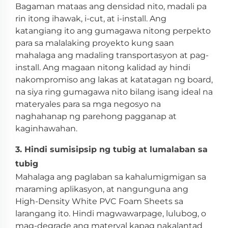
Bagaman mataas ang densidad nito, madali pa
rin itong ihawak, i-cut, at i-install. Ang
katangiang ito ang gumagawa nitong perpekto
para sa malalaking proyekto kung saan
mahalaga ang madaling transportasyon at pag-
install. Ang magaan nitong kalidad ay hindi
nakompromiso ang lakas at katatagan ng board,
na siya ring gumagawa nito bilang isang ideal na
materyales para sa mga negosyo na
naghahanap ng parehong pagganap at
kaginhawahan.
3. Hindi sumisipsip ng tubig at lumalaban sa
tubig
Mahalaga ang paglaban sa kahalumigmigan sa
maraming aplikasyon, at nangunguna ang
High-Density White PVC Foam Sheets sa
larangang ito. Hindi magwawarpage, lulubog, o
mag-degrade ang materyal kapag nakalantad