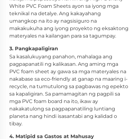
White PVC Foam Sheets ayon sa iyong mga
teknikal na detalye. Ang kakayahang
umangkop na ito ay nagsisiguro na
makakukuha ang iyong proyekto ng eksaktong
materyales na kailangan para sa tagumpay.
3. Pangkapaligiran
Sa kasalukuyang panahon, mahalaga ang
pagpapanatili ng kalikasan. Ang aming mga
PVC foam sheet ay gawa sa mga materyales na
nakabase sa eco-friendly at ganap na maaring i-
recycle, na tumutulong sa pagbawas ng epekto
sa kapaligiran. Sa pamamagitan ng pagpili sa
mga PVC foam board na ito, ikaw ay
nakakatulong sa pagpapanatiling luntiang
planeta nang hindi isasantabi ang kalidad o
tibay.
4. Matipid sa Gastos at Mahusay