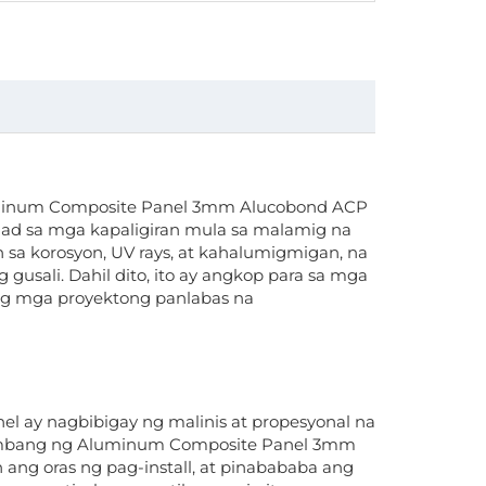
luminum Composite Panel 3mm Alucobond ACP
idad sa mga kapaligiran mula sa malamig na
 sa korosyon, UV rays, at kahalumigmigan, na
 gusali. Dahil dito, ito ay angkop para sa mga
pang mga proyektong panlabas na
l ay nagbibigay ng malinis at propesyonal na
timbang ng Aluminum Composite Panel 3mm
ng oras ng pag-install, at pinabababa ang