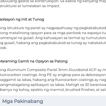
kabuuang gastos sa konstruksyon. Sa kabila ng kanyang mag
istruktural at lumalaban sa impact.
Isolasyon ng Init at Tunog
Ang istruktura ng panel ay nagpapahusay ng pagkakabukod s
itong matalinong opsyon para sa mga panloob na espasyo tula
komersyal na gusali. Ang kahusayan sa termal ay tumutulo
ng gusali, habang ang pagkakabukod sa tunog ay nakakatul
loob.
Maraming Gamit na Opsyon sa Patong
Ang Aluminum Composite Panel 3mm Alucobond ACP ay may
fluorocarbon coatings. Ang PE ay angkop para sa dekorasyo
paggamit sa labas, habang ang fluorocarbon coatings ay na
pangmatagalang aplikasyon sa labas. Mahigit sa 30 karaniwan
disenyo ng kahoy, epekto ng marmol, brushed finishes, at sa
Mga Pakinabang