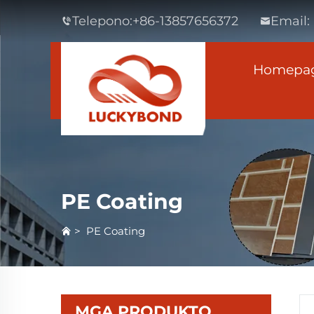
Telepono:
+86-13857656372
Email:
Homepa
PE Coating
>
PE Coating
MGA PRODUKTO