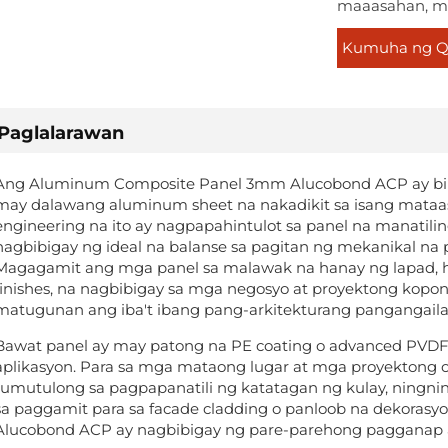
maaasahan, ma
Kumuha ng Q
Paglalarawan
Ang Aluminum Composite Panel 3mm Alucobond ACP ay binu
may dalawang aluminum sheet na nakadikit sa isang mataas 
engineering na ito ay nagpapahintulot sa panel na manatili
nagbibigay ng ideal na balanse sa pagitan ng mekanikal na 
Magagamit ang mga panel sa malawak na hanay ng lapad, hab
finishes, na nagbibigay sa mga negosyo at proyektong ko
matugunan ang iba't ibang pang-arkitekturang pangangail
Bawat panel ay may patong na PE coating o advanced PVDF
aplikasyon. Para sa mga mataong lugar at mga proyektong o
tumutulong sa pagpapanatili ng katatagan ng kulay, ningni
sa paggamit para sa facade cladding o panloob na dekora
Alucobond ACP ay nagbibigay ng pare-parehong pagganap