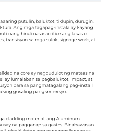
ng putulin, baluktot, tiklupin, durugin,
tektura. Ang mga tagapag-instala ay kayang
 nang hindi nasasacrifice ang lakas o
es, transisyon sa mga sulok, signage work, at
lidad na core ay nagdudulot ng mataas na
l ay lumalaban sa pagbaluktot, impact, at
lusyon para sa pangmatagalang pag-install
alaking gusaling pangkomersyo.
ga cladding material, ang Aluminum
usay na pagganap sa gastos. Binabawasan
tall, pinakikintab ang pangangailangan sa