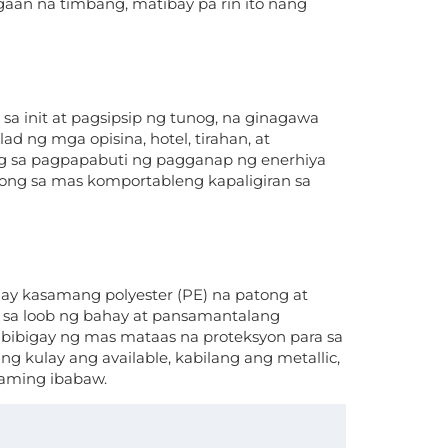
aan na timbang, matibay pa rin ito nang
a init at pagsipsip ng tunog, na ginagawa
d ng mga opisina, hotel, tirahan, at
ng sa pagpapabuti ng pagganap ng enerhiya
ong sa mas komportableng kapaligiran sa
 kasamang polyester (PE) na patong at
n sa loob ng bahay at pansamantalang
gbibigay ng mas mataas na proteksyon para sa
g kulay ang available, kabilang ang metallic,
laming ibabaw.