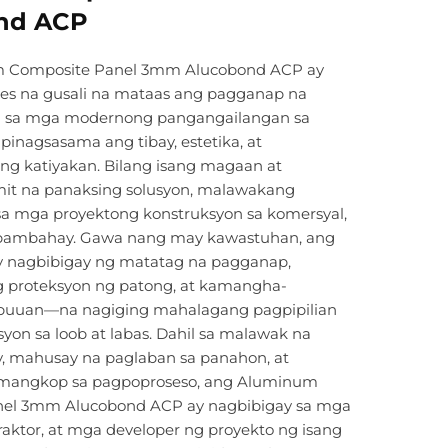
nd ACP
 Composite Panel 3mm Alucobond ACP ay
les na gusali na mataas ang pagganap na
ra sa mga modernong pangangailangan sa
 pinagsasama ang tibay, estetika, at
g katiyakan. Bilang isang magaan at
t na panaksing solusyon, malawakang
sa mga proyektong konstruksyon sa komersyal,
at pambahay. Gawa nang may kawastuhan, ang
y nagbibigay ng matatag na pagganap,
proteksyon ng patong, at kamangha-
uuan—na nagiging mahalagang pagpipilian
syon sa loob at labas. Dahil sa malawak na
y, mahusay na paglaban sa panahon, at
mangkop sa pagpoproseso, ang Aluminum
nel 3mm Alucobond ACP ay nagbibigay sa mga
traktor, at mga developer ng proyekto ng isang