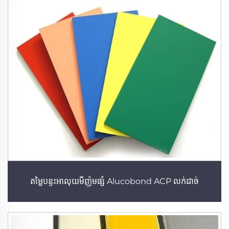
តម្លៃបន្ទះអាលុយមីញ៉ូមផ្សំ Alucobond ACP លក់ដាច់