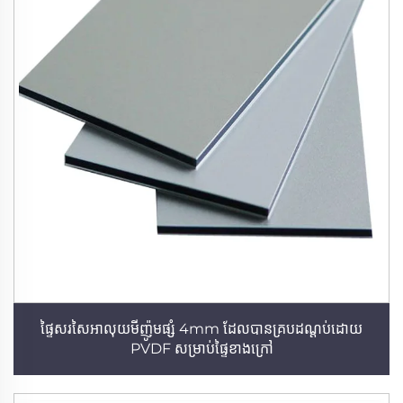
ផ្ទៃសរសៃអាលុយមីញ៉ូមផ្សំ 4mm ដែលបានគ្របដណ្តប់ដោយ
PVDF សម្រាប់ផ្ទៃខាងក្រៅ