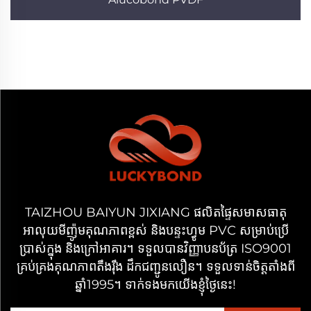
TAIZHOU BAIYUN JIXIANG ផលិតផ្ទៃសមាសធាតុ
អាលុយមីញ៉ូមគុណភាពខ្ពស់ និងបន្ទះហ្វូម PVC សម្រាប់ប្រើ
ប្រាស់ក្នុង និងក្រៅអាគារ។ ទទួលបានវិញ្ញាបនប័ត្រ ISO9001
គ្រប់គ្រងគុណភាពតឹងរ៉ឹង ដឹកជញ្ជូនលឿន។ ទទួលទាន់ចិត្តតាំងពី
ឆ្នាំ1995។ ទាក់ទងមកយើងខ្ញុំថ្ងៃនេះ!