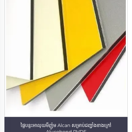
ផ្ទៃបន្ទះអាលុយមីញ៉ូម Alcan សម្រាប់ជញ្ជាំងខាងក្រៅ
Alucobond PVDF