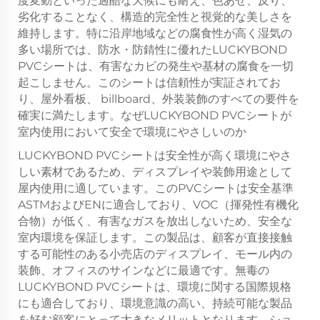
度変動といった過酷な天候にも耐え、色あせ、反り、
劣化することなく、構造的完全性と視覚的な美しさを
維持します。特に沿岸地域などの腐食性が高く湿気の
多い場所では、防水・防錆性に優れたLUCKYBOND
PVCシートは、有害なカビの発生や基材の腐食を一切
起こしません。このシートは信頼性が実証されてお
り、屋外看板、 billboard、外装装飾のすべての要件を
確実に満たします。なぜLUCKYBOND PVCシートが
室内使用において安全で環境にやさしいのか
LUCKYBOND PVCシートは安全性が高く環境にやさ
しい素材であるため、ディスプレイや装飾用途として
屋内使用に適しています。このPVCシートは安全基準
ASTMおよびENに適合しており、VOC（揮発性有機化
合物）が低く、有害なガスを放出しないため、安全な
室内環境を保証します。この製品は、顧客が直接接触
する可能性のある小売店のディスプレイ、モール内の
装飾、オフィスのサインなどに最適です。無毒の
LUCKYBOND PVCシートは、環境に関する国際規格
にも適合しており、環境意識の高い、持続可能な製品
を好む顧客にとって大きなメリットとなります。ショ