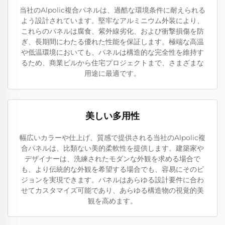
当社のAlpolic複合パネルは、過酷な環境条件に耐えられる
よう設計されています。堅牢なアルミニウム外装により、
これらのパネルは腐食、紫外線劣化、および衝撃損傷を防
ぎ、長期間にわたる優れた性能を保証します。極端な高温
や低温環境においても、パネルは構造的な完全性を維持す
るため、商業ビルから住宅プロジェクトまで、さまざまな
用途に最適です。
美しい多用性
幅広いカラーや仕上げ、質感で提供される当社のAlpolic複
合パネルは、比類ない美的柔軟性を提供します。建築家や
デザイナーは、洗練されたモダンな外観を求める場合で
も、より伝統的な外観を希望する場合でも、容易にそのビ
ジョンを実現できます。パネルはあらゆる設計要件に合わ
せてカスタマイズ可能であり、あらゆる構造物の視覚的美
観を高めます。