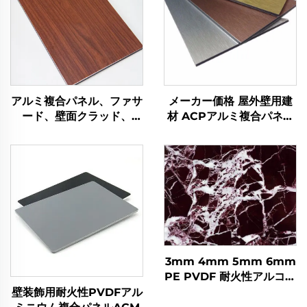
アルミ複合パネル、ファサ
メーカー価格 屋外壁用建
ード、壁面クラッド、
材 ACPアルミ複合パネル
4mm
アルコボンド
3mm 4mm 5mm 6mm
PE PVDF 耐火性アルコボ
ンド複合アルミパネル、外
壁装飾用耐火性PVDFアル
装用従来型ACM ACPシー