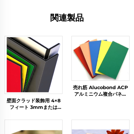
関連製品
売れ筋 Alucobond ACP
アルミニウム複合パネル
壁面クラッド装飾用 4×8
価格
フィート 3mmまたは
4mm ACPアルミ複合パ
ネル