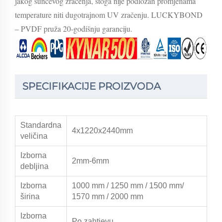
jakog sunčevog zračenja, stoga nije podložan promjenama
temperature niti dugotrajnom UV zračenju. LUCKYBOND
– PVDF pruža 20-godišnju garanciju.
SPECIFIKACIJE PROIZVODA
Standardna
4x1220x2440mm
veličina
Izborna
2mm-6mm
debljina
Izborna
1000 mm / 1250 mm / 1500 mm/
širina
1570 mm / 2000 mm
Izborna
Po zahtjevu