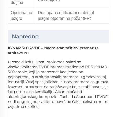
duljina
Opcionalno
Dostupan certificirani materijal
jezgro
jezgre otporan na požar (FR)
Napredno
KYNAR 500 PVDF – Nadmjeran zaštitni premaz za
arhitekturu
U osnovi izdržljivosti proizvoda nalazi se
visokokvalitetan PVDF premaz izrađen od PPG KYNAR
500 smole, koji je prepoznat kao jedan od
najnaprednijih arhitektonskih premaza u građevinskoj
industriji. Ovaj specijalizirani sustav premaza osigurava
izuzmnu otpornost na zadržavanje boje, stabilnost sjaja
i otpornost na kemikalije. Alcan ploča od
aluminijumskog kompozita Fachada Alucobond PVDF
nudi dugotrajnu kvalitetu površine čak i u ekstremnim
uvjetima okoline.