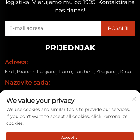
logistika. Vjerujemo mu od 1995. Kontaktirajte
nas danas!
PRIJEDNJAK
Adresa:
No.1, Branch Jiaojiang Farm, Taizhou, Zhejiang, Kina.
Nazovite sada:
+86-13857656372
We value your privacy
E-pošta:
We use cookies and similar tools to provide our services.
[email protected]
If you don't want to accept all cookies, click Personalize
cookies.
Autorska prava © 2025. Taizhou Baiyun Jixiang Decorative
Accept all