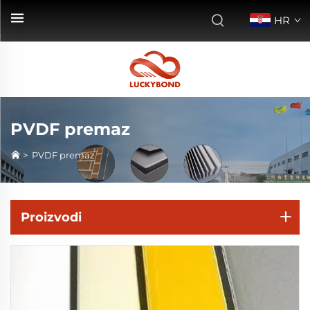
HR
PVDF premaz
>
PVDF premaz
Proizvodi