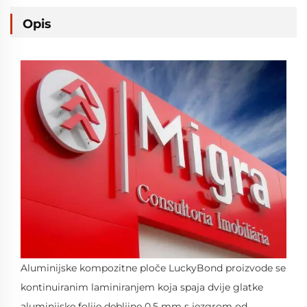
Opis
Aluminijske kompozitne ploče LuckyBond proizvode se
kontinuiranim laminiranjem koja spaja dvije glatke
aluminijske folije debljine 0,5 mm s jezgrom od