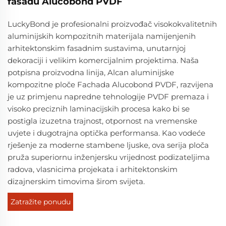
fasadu Alucobond PVDF
LuckyBond je profesionalni proizvođač visokokvalitetnih
aluminijskih kompozitnih materijala namijenjenih
arhitektonskim fasadnim sustavima, unutarnjoj
dekoraciji i velikim komercijalnim projektima. Naša
potpisna proizvodna linija, Alcan aluminijske
kompozitne ploče Fachada Alucobond PVDF, razvijena
je uz primjenu napredne tehnologije PVDF premaza i
visoko preciznih laminacijskih procesa kako bi se
postigla izuzetna trajnost, otpornost na vremenske
uvjete i dugotrajna optička performansa. Kao vodeće
rješenje za moderne stambene ljuske, ova serija ploča
pruža superiornu inženjersku vrijednost podizateljima
radova, vlasnicima projekata i arhitektonskim
dizajnerskim timovima širom svijeta.
Zatražite ponudu