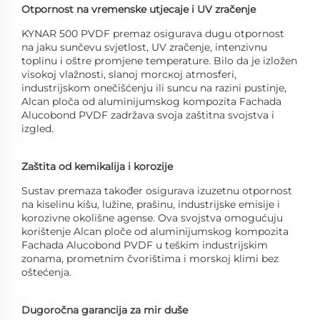
Otpornost na vremenske utjecaje i UV zračenje
KYNAR 500 PVDF premaz osigurava dugu otpornost
na jaku sunčevu svjetlost, UV zračenje, intenzivnu
toplinu i oštre promjene temperature. Bilo da je izložen
visokoj vlažnosti, slanoj morскоj atmosferi,
industrijskom onečišćenju ili suncu na razini pustinje,
Alcan ploča od aluminijumskog kompozita Fachada
Alucobond PVDF zadržava svoja zaštitna svojstva i
izgled.
Zaštita od kemikalija i korozije
Sustav premaza također osigurava izuzetnu otpornost
na kiselinu kišu, lužine, prašinu, industrijske emisije i
korozivne okolišne agense. Ova svojstva omogućuju
korištenje Alcan ploče od aluminijumskog kompozita
Fachada Alucobond PVDF u teškim industrijskim
zonama, prometnim čvorištima i morskoj klimi bez
oštećenja.
Dugoročna garancija za mir duše