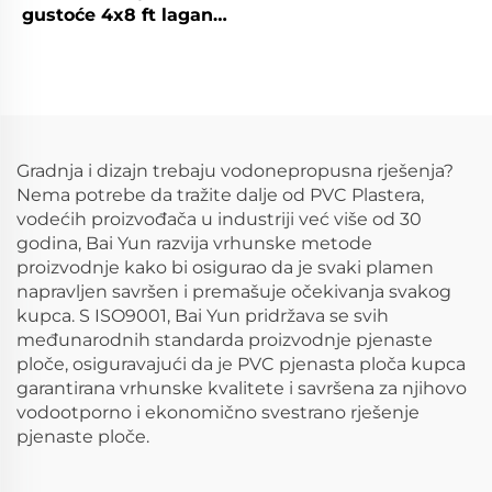
gustoće 4x8 ft lagane
pjenasta ploča
vatrostalne PVC
pjenaste ploče za
reklamu
Gradnja i dizajn trebaju vodonepropusna rješenja?
Nema potrebe da tražite dalje od PVC Plastera,
vodećih proizvođača u industriji već više od 30
godina, Bai Yun razvija vrhunske metode
proizvodnje kako bi osigurao da je svaki plamen
napravljen savršen i premašuje očekivanja svakog
kupca. S ISO9001, Bai Yun pridržava se svih
međunarodnih standarda proizvodnje pjenaste
ploče, osiguravajući da je PVC pjenasta ploča kupca
garantirana vrhunske kvalitete i savršena za njihovo
vodootporno i ekonomično svestrano rješenje
pjenaste ploče.