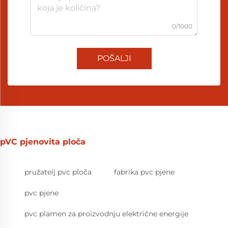
0/1000
POŠALJI
pVC pjenovita ploča
pružatelj pvc ploča
fabrika pvc pjene
pvc pjene
pvc plamen za proizvodnju električne energije