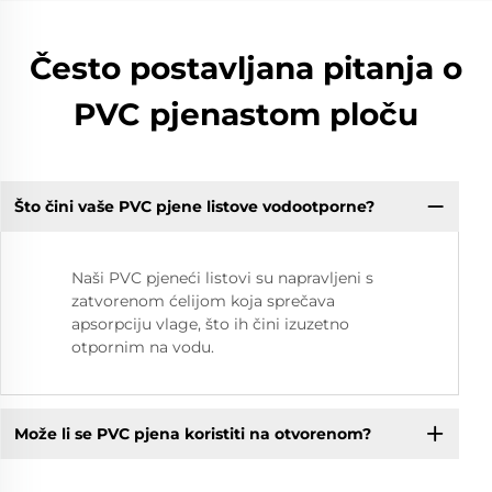
Često postavljana pitanja o
PVC pjenastom ploču
Što čini vaše PVC pjene listove vodootporne?
Naši PVC pjeneći listovi su napravljeni s
zatvorenom ćelijom koja sprečava
apsorpciju vlage, što ih čini izuzetno
otpornim na vodu.
Može li se PVC pjena koristiti na otvorenom?