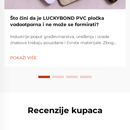
Što čini da je LUCKYBOND PVC pločka
vodootporna i ne može se formirati?
Industrije poput građevinarstva, uređenja i izrade
znakova trebaju pouzdane i čvrste materijale. Zbog
svoje svestranosti, PVC plamena su široko korišten
materijal. LuckyBond PVC pločka je izgradila
POKAŽI VIŠE
reputaciju za sebe da b...
Recenzije kupaca