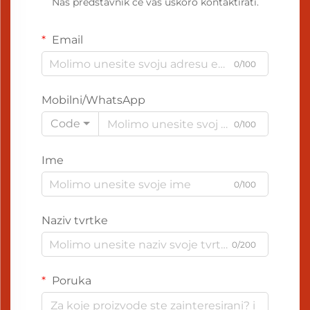
Naš predstavnik će vas uskoro kontaktirati.
Email
0/100
Mobilni/WhatsApp
Code
0/100
Ime
0/100
Naziv tvrtke
0/200
Poruka