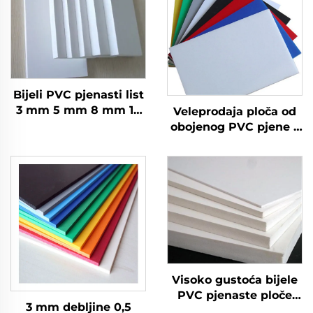
Bijeli PVC pjenasti list
3 mm 5 mm 8 mm 10
Veleprodaja ploča od
mm, Forex PVC
obojenog PVC pjene s
pjenasta ploča
matiranim površinama
- prilagođene veličine i
debljine
Visoko gustoća bijele
PVC pjenaste ploče
3 mm debljine 0,5
jeftino 4_8 PVC