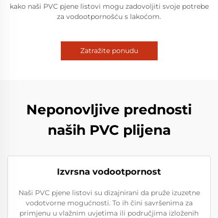
kako naši PVC pjene listovi mogu zadovoljiti svoje potrebe
za vodootpornošću s lakoćom.
Zatražite ponudu
Neponovljive prednosti
naših PVC plijena
Izvrsna vodootpornost
Naši PVC pjene listovi su dizajnirani da pruže izuzetne
vodotvorne mogućnosti. To ih čini savršenima za
primjenu u vlažnim uvjetima ili područjima izloženih