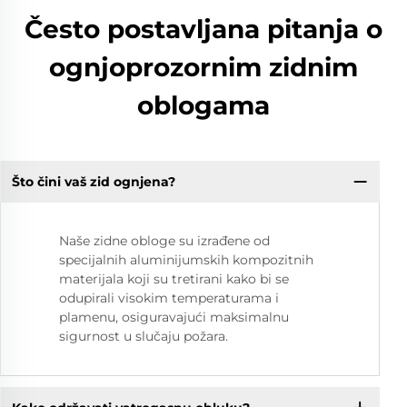
Često postavljana pitanja o
ognjoprozornim zidnim
oblogama
Što čini vaš zid ognjena?
Naše zidne obloge su izrađene od
specijalnih aluminijumskih kompozitnih
materijala koji su tretirani kako bi se
odupirali visokim temperaturama i
plamenu, osiguravajući maksimalnu
sigurnost u slučaju požara.