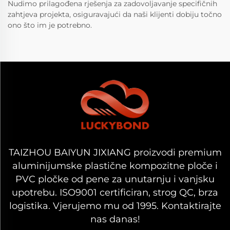
Nudimo prilagođena rješenja za zadovoljavanje specifičnih
zahtjeva projekta, osiguravajući da naši klijenti dobiju točno
ono što im je potrebno.
TAIZHOU BAIYUN JIXIANG proizvodi premium
aluminijumske plastične kompozitne ploče i
PVC pločke od pene za unutarnju i vanjsku
upotrebu. ISO9001 certificiran, strog QC, brza
logistika. Vjerujemo mu od 1995. Kontaktirajte
nas danas!