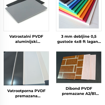
Vatrostalni PVDF
3 mm debljine 0,5
aluminijski
gustoće 4x8 ft lagane
kompozitni panel ACM
vatrostalne PVC
za oblaganje i
pjenaste ploče za
dekoraciju zidova
reklamu
Dibond PVDF
Vatrootporna PVDF
premazane A2/B1
premazana
vatrootporne
aluminijska
aluminijske