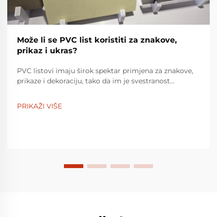
Može li se PVC list koristiti za znakove,
prikaz i ukras?
PVC listovi imaju širok spektar primjena za znakove,
prikaze i dekoraciju, tako da im je svestranost
ujednačena s LUCKYBOND-ovim PVC listovima, koje
proizvodi Taizhou Baiyun Jixiang Decorative Material
PRIKAŽI VIŠE
Co., Ltd., etablirani pružatelj rješenja za PVC listove...