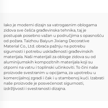
kompozitna ploča 4
kompozitne ploče ACP
mm
ploča
Iako je moderni dizajn sa vatrogasnim oblogama
zidova sve češća građevinska tehnika, taj je
postupak posebno važan u područjima s opasnošću
od požara. Taizhou Baiyun Jixiang Decorative
Material Co., Ltd. obraća pažnju na potrebu
sigurnosti i potrebu usklađenosti građevinskih
materijala. Naši materijali za obloge zidova su od
aluminijumskih kompozitnih materijala koji su
otporni na vatru i toplinski učinkoviti. To čini naše
proizvode svestranim u opcijama, za upotrebu u
komercijalnoj zgradi i čak i u stambenoj kući. Izabrati
naše proizvode je posvećenost sigurnosti,
izdržljivosti i svestranosti dizajna.