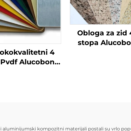
Obloga za zid 
stopa Alucob
Acm aluminij
okokvalitetni 4
kompozitne pl
Pvdf Alucobond
raznobojne 
cm aluminijski
vanjsku gradn
mpozitni panel
kuhinjski A
sti aluminijumski kompozitni materijali postali su vrlo pop