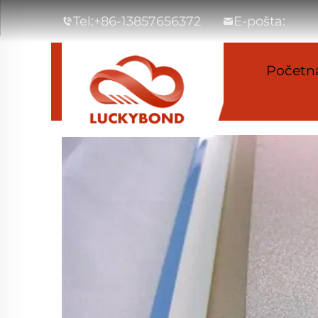
Tel:
+86-13857656372
E-pošta:
Početna