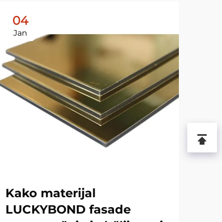
04
2
Jan
Ja
Kako materijal
Za
LUCKYBOND fasade
LU