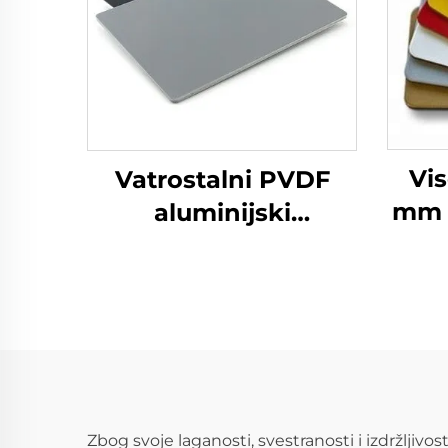
Vis
Vatrostalni PVDF
mm 
aluminijski
A
kompozitni panel
ko
ACM za oblaganje i
dekoraciju zidova
Zbog svoje laganosti, svestranosti i izdržljivo