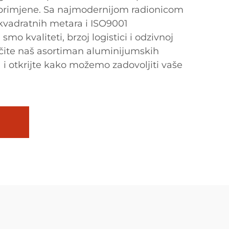
 primjene. Sa najmodernijom radionicom
kvadratnih metara i ISO9001
smo kvaliteti, brzoj logistici i odzivnoj
oučite naš asortiman aluminijumskih
 i otkrijte kako možemo zadovoljiti vaše