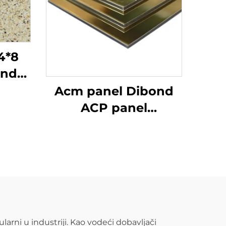
4*8
ond
ske
Acm panel Dibond
oče
ACP panel
za
aluminijski
ju,
kompozitni panel
CP
ularni u industriji. Kao vodeći dobavljači