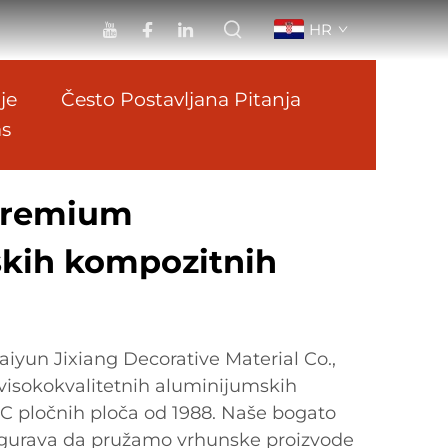
HR
je
Često Postavljana Pitanja
as
premium
kih kompozitnih
iyun Jixiang Decorative Material Co.,
 visokokvalitetnih aluminijumskih
C pločnih ploča od 1988. Naše bogato
osigurava da pružamo vrhunske proizvode