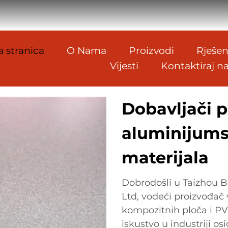
 stranica
O Nama
Proizvodi
Rješen
Vijesti
Kontaktiraj n
Dobavljači 
aluminijums
materijala
Dobrodošli u Taizhou Ba
Ltd, vodeći proizvođač
kompozitnih ploča i PV
iskustvo u industriji 