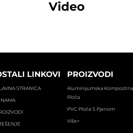
Video
OSTALI LINKOVI
PROIZVODI
LAVNA STRANICA
Aluminijumska Kompozitn
Ploča
 NAMA
PVC Ploča S Pjenom
ROIZVODI
Više+
JEŠENJE