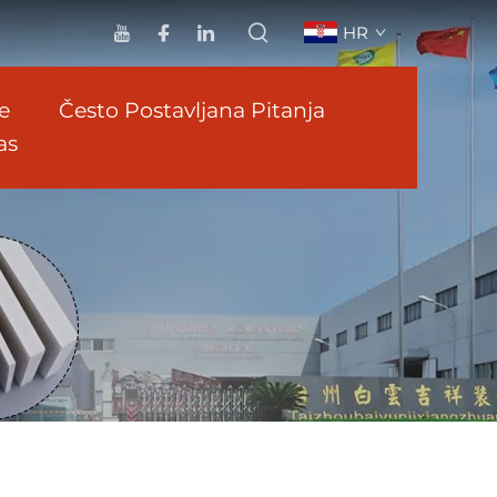
HR
e
Često Postavljana Pitanja
as