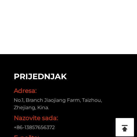
PRIJEDNJAK
Adresa:
a
No.1, Branch Jiaojiang Farm, Taizhou,
Zhejiang, Kina.
Nazovite sada:
+86-13857656372