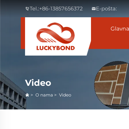
Tel.:
+86-13857656372
E-pošta:
Glavna
Video
>
O nama
>
Video