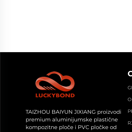
G
O
P
TAIZHOU BAIYUN JIXIANG proizvodi
premium aluminijumske plastične
R
kompozitne ploče i PVC pločke od